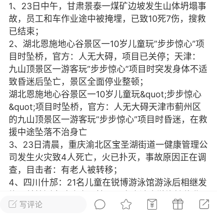
1、23日中午，甘肃景泰一煤矿边坡发生山体坍塌事
光
美业357
芯诗妍
卡卡美业
故，员工和车作业途中被掩埋，已致10死7伤，搜救
已结束；
每次200金币
点击购买
2、湖北恩施地心谷景区一10岁儿童玩”步步惊心”项
大师
小熊水光
爆汗熊
目时坠桥，官方：人无大碍，项目已关停；天津：
九山顶景区一游客玩”步步惊心”项目时突发身体不适
溶脂
卡卡动能素
皇斯普拉雅
致昏迷后坠亡，景区全面停业整顿；
重建术
DRYY面膜
微晶溶斑术
湖北恩施地心谷景区一10岁儿童玩&quot;步步惊心
&quot;项目时坠桥，官方：人无大碍天津市蓟州区
的九山顶景区一游客玩“步步惊心”项目时昏迷，在救
美业爆款平台
Lv.8
靓号
加盟商
援中途坠落不治身亡
-26 23:18
电脑端
美业资讯
3、23日清晨，重庆渝北区宝圣湖街道一健康管理公
愫简闪充小白罐
司发生火灾致4人死亡，火已扑灭，事故原因正在调
草本/双效闪充，养出紧致小白脸！一、项
查，目击者：有老人被转移；
闪充小白罐 = 闪充大白肌（仪器）× 草本
4、四川什邡：21名儿童在锐博游泳馆游泳后相继发
（产品）×极光嫩肤啫喱（产品）这是一套
烧，并检测出腺病毒阳性，已责令涉事游泳馆停业
护...
写评论
整顿；