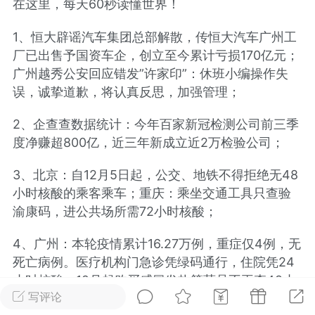
在这里，每天60秒读懂世界！
光
美业357
芯诗妍
卡卡美业
1、恒大辟谣汽车集团总部解散，传恒大汽车广州工
厂已出售予国资车企，创立至今累计亏损170亿元；
每次200金币
点击购买
广州越秀公安回应错发”许家印”：休班小编操作失
大师
小熊水光
爆汗熊
误，诚挚道歉，将认真反思，加强管理；
溶脂
卡卡动能素
皇斯普拉雅
2、企查查数据统计：今年百家新冠检测公司前三季
重建术
DRYY面膜
微晶溶斑术
度净赚超800亿，近三年新成立近2万检验公司；
美业爆款平台
3、北京：自12月5日起，公交、地铁不得拒绝无48
Lv.8
靓号
加盟商
小时核酸的乘客乘车；重庆：乘坐交通工具只查验
-26 23:18
电脑端
美业资讯
渝康码，进公共场所需72小时核酸；
愫简闪充小白罐
草本/双效闪充，养出紧致小白脸！一、项
4、广州：本轮疫情累计16.27万例，重症仅4例，无
闪充小白罐 = 闪充大白肌（仪器）× 草本
死亡病例。医疗机构门急诊凭绿码通行，住院凭24
（产品）×极光嫩肤啫喱（产品）这是一套
小时核酸，12月起购买感冒发热等药品不再查48小
护...
写评论
时核酸证明；