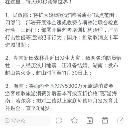
在这里，每天60秒读懂世界！
光
美业357
芯诗妍
卡卡美业
1、民政部：将扩大婚姻登记”跨省通办”试点范围；
四部门：部署开展涉企违规收费专项整治联合检查
每次200金币
点击购买
行动；三部门：部署开展艺考培训机构治理，严厉
大师
小熊水光
爆汗熊
打击性侵等违法犯罪行为；国办：推动取消皮卡车
溶脂
卡卡动能素
皇斯普拉雅
进城限制；
重建术
DRYY面膜
微晶溶斑术
2、湖南新田森林县近日发生火灾，致两名消防员牺
牲：一人经历汶川地震，正准备结婚。湖南：发布
美业爆款平台
Lv.8
靓号
加盟商
封山禁火令，封山时间至11月30日止；
-26 23:18
电脑端
美业资讯
3、海南：将面向全国发放5300万元旅游消费券，
愫简闪充小白罐
游客领取旅游消费券后基本可按五折价格”惠”游海
草本/双效闪充，养出紧致小白脸！一、项
南；哈尔滨：拟对二孩以上家庭每孩每月发放育儿
闪充小白罐 = 闪充大白肌（仪器）× 草本
补贴金，直至3周岁；
（产品）×极光嫩肤啫喱（产品）这是一套
护...
写评论
4、西安交大附属医院多位医生被通报批评，涉伪造