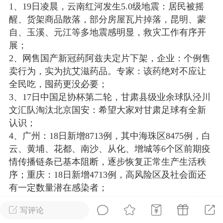
1、19日凌晨，云南红河发生5.0级地震：居民被摇
光
美业357
芯诗妍
卡卡美业
醒、货架商品散落，部分房屋瓦片掉落，昆明、蒙
自、玉溪、元江等多地震感明显，救灾工作有序开
每次200金币
点击购买
展；
大师
小熊水光
爆汗熊
2、网售国产新冠药阿兹夫定片下架，企业：个例售
卖行为，实为抗艾滋药品。专家：该药绝对不应让
溶脂
卡卡动能素
皇斯普拉雅
全民吃，囤药更没必要；
重建术
DRYY面膜
微晶溶斑术
3、17日中国足协杯第二轮，甘肃县级业余球队泾川
文汇队淘汰北京国安：希望大家对甘肃足球有全新
认识；
美业爆款平台
Lv.8
靓号
加盟商
4、广州：18日新增8713例，其中海珠区8475例，白
-26 23:18
电脑端
美业资讯
云、黄埔、花都、南沙、从化、增城等6个区前期疫
愫简闪充小白罐
情传播链条已基本阻断，逐步恢复正常生产生活秩
草本/双效闪充，养出紧致小白脸！一、项
序；重庆：18日新增4713例，高风险区及社会面还
闪充小白罐 = 闪充大白肌（仪器）× 草本
有一定数量潜在感染者；
（产品）×极光嫩肤啫喱（产品）这是一套
5、19日下午，津秦高铁一处铁路供电设备因地方油
护...
写评论
气管线起火发生损坏，致行车中断，北京铁路：事