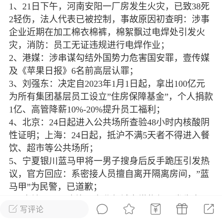
1、21日下午，河南安阳一厂房发生火灾，已致38死
光
美业357
芯诗妍
卡卡美业
2轻伤，法人代表已被控制，事故原因初查明：涉事
企业近期在加工棉衣棉裤，棉絮飘过电焊处引发火
每次200金币
点击购买
灾，消防：员工无证违规进行电焊作业；
大师
小熊水光
爆汗熊
2、港媒：涉串谋勾结外国势力危害国安罪，壹传媒
及《苹果日报》6名前高层认罪；
溶脂
卡卡动能素
皇斯普拉雅
3、刘强东：决定自2023年1月1日起，拿出100亿元
重建术
DRYY面膜
微晶溶斑术
为所有集团基层员工设立”住房保障基金”，个人捐款
1亿、高管降薪10%-20%提升员工福利；
4、北京：24日起进入公共场所查验48小时内核酸阴
美业爆款平台
Lv.8
靓号
加盟商
性证明；上海：24日起，抵沪不满5天者不得进入餐
-26 23:18
电脑端
美业资讯
饮、超市等公共场所；
愫简闪充小白罐
5、宁夏银川蓝马甲将一男子搜身后反手跪压引发热
草本/双效闪充，养出紧致小白脸！一、项
议，官方回应：系密接人员擅自离开隔离房间，”蓝
闪充小白罐 = 闪充大白肌（仪器）× 草本
马甲”为民警，已道歉；
（产品）×极光嫩肤啫喱（产品）这是一套
6、当地22日，摩洛哥东北部城市塔扎郊区发生交通
护...
写评论
事故，已致13死45伤，其中5人重伤；