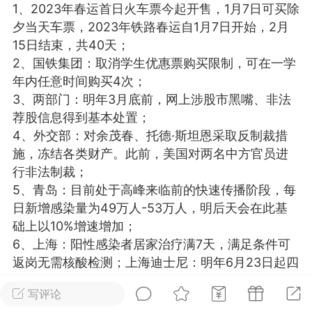
1、2023年春运首日火车票今起开售，1月7日可买除
光
美业357
芯诗妍
卡卡美业
夕当天车票，2023年铁路春运自1月7日开始，2月
15日结束，共40天；
每次200金币
点击购买
2、国铁集团：取消学生优惠票购买限制，可在一学
大师
小熊水光
爆汗熊
年内任意时间购买4次；
3、两部门：明年3月底前，网上涉股市黑嘴、非法
溶脂
卡卡动能素
皇斯普拉雅
荐股信息得到基本处置；
重建术
DRYY面膜
微晶溶斑术
4、外交部：对余茂春、托德·斯坦恩采取反制裁措
施，冻结各类财产。此前，美国对两名中方官员进
行非法制裁；
美业爆款平台
Lv.8
靓号
加盟商
5、青岛：目前处于高峰来临前的快速传播阶段，每
-26 23:18
电脑端
美业资讯
日新增感染量为49万人-53万人，明后天会在此基
愫简闪充小白罐
础上以10%增速增加；
草本/双效闪充，养出紧致小白脸！一、项
6、上海：阳性感染者居家治疗满7天，满足条件可
闪充小白罐 = 闪充大白肌（仪器）× 草本
返岗无需核酸检测；上海迪士尼：明年6月23日起四
（产品）×极光嫩肤啫喱（产品）这是一套
种门票价格涨30-60元不等；
护...
写评论
7、昆明：2023年起不再提供免费核酸检测；国务