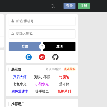
登录
注册
?
登录
注册
展示位
每次200金币
点击购买
真眉大师
肌肤小吊瓶
饱腹笔
七色水光
小熊水光
爆汗熊
肤色重建术
徒手祛斑
私护系列
推荐用户