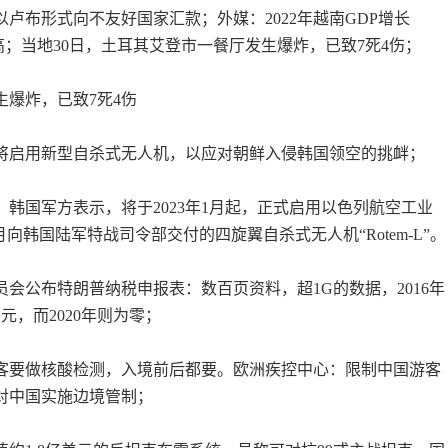
以卢布形式向不友好国家汇款；外媒：2022年越南GDP增长
来新高；当地30日，土耳其艾登市一餐厅发生爆炸，已致7死4伤；
生爆炸，已致7死4伤
年将启用新型自杀式无人机，以应对朝鲜入侵韩国领空的挑衅；
道，韩国军方表示，将于2023年1月起，正式启用以色列航空工业
年3月向韩国陆军特战司令部交付的四旋翼自杀式无人机“Rotem-L”。
员会公布特朗普纳税申报表：数百页资料，超1G的数据，2016年
美元，而2020年则为零；
旅客要做核酸检测，入境前后都要。欧洲疾控中心：限制中国游客
对中国实施边境管制；