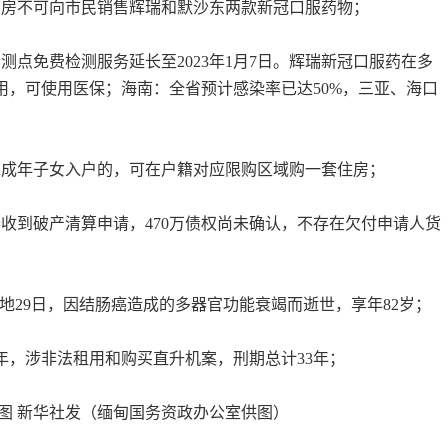
药房不可向市民销售辉瑞和默沙东两款新冠口服药物；
测点免费检测服务延长至2023年1月7日。辉瑞新冠口服药在多
用，可使用医保；海南：全省预计感染率已达50%，三亚、海口
靠成年子女入户的，可在户籍对应限购区域购一套住房；
器收到破产清算申请，470万债权尚未确认，不存在欠付申请人货
当地29日，因结肠癌造成的多器官功能衰竭而逝世，享年82岁；
年，涉非法租用和购买直升机案，刑期总计33年；
料图 新华社发（缅甸国务资政办公室供图）