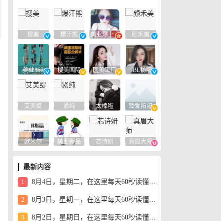
搜美
爆汗熊
美业爆款平台
颜禾美
美业357
搜美国际
医美工厂
TBL杨阳
艾美缇
紧纯
太棒啦
臻爱阳阳
欧米尔
美业新品
芯诗妍
真眉大师
最新内容
8月4日，星期二，在这里每天60秒读懂世界！
1
8月3日，星期一，在这里每天60秒读懂世界！
2
8月2日，星期日，在这里每天60秒读懂世界！
3