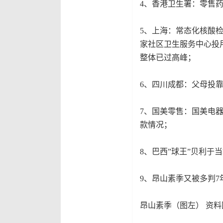
4、香港卫生署：零售
5、上海：常态化核酸检
家社区卫生服务中心投
整体已过高峰；
6、四川成都：父母投
7、国美零售：国美电
款情况；
8、巴西”球王”贝利于
9、昂山素季又被多判7
昂山素季（图左） 资