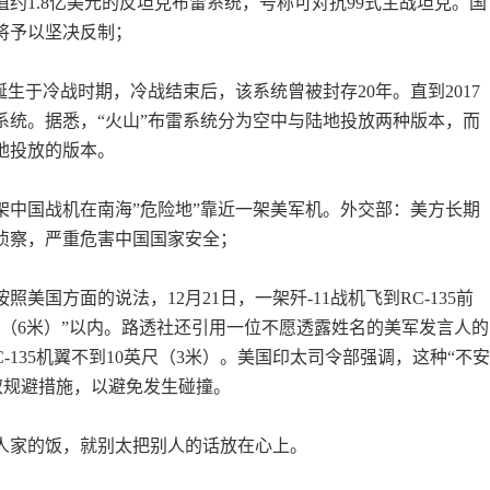
值约1.8亿美元的反坦克布雷系统，号称可对抗99式主战坦克。国
将予以坚决反制；
诞生于冷战时期，冷战结束后，该系统曾被封存20年。直到2017
系统。据悉，“火山”布雷系统分为空中与陆地投放两种版本，而
地投放的版本。
架中国战机在南海”危险地”靠近一架美军机。外交部：美方长期
侦察，严重危害中国国家安全；
美国方面的说法，12月21日，一架歼-11战机飞到RC-135前
尺（6米）”以内。路透社还引用一位不愿透露姓名的美军发言人的
C-135机翼不到10英尺（3米）。美国印太司令部强调，这种“不
5采取规避措施，以避免发生碰撞。
人家的饭，就别太把别人的话放在心上。