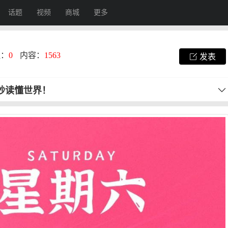
话题
视频
商城
更多
注：
0
内容：
1563
发表
0秒读懂世界！