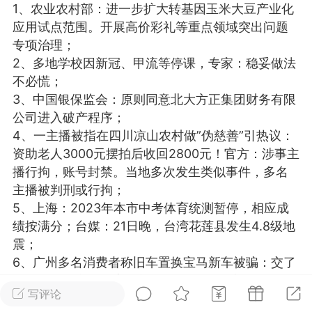
1、农业农村部：进一步扩大转基因玉米大豆产业化
光
美业357
芯诗妍
卡卡美业
应用试点范围。开展高价彩礼等重点领域突出问题
专项治理；
每次200金币
点击购买
2、多地学校因新冠、甲流等停课，专家：稳妥做法
大师
小熊水光
爆汗熊
不必慌；
3、中国银保监会：原则同意北大方正集团财务有限
溶脂
卡卡动能素
皇斯普拉雅
公司进入破产程序；
重建术
DRYY面膜
微晶溶斑术
4、一主播被指在四川凉山农村做”伪慈善”引热议：
资助老人3000元摆拍后收回2800元！官方：涉事主
播行拘，账号封禁。当地多次发生类似事件，多名
美业爆款平台
Lv.8
靓号
加盟商
主播被判刑或行拘；
-26 23:18
电脑端
美业资讯
5、上海：2023年本市中考体育统测暂停，相应成
愫简闪充小白罐
绩按满分；台媒：21日晚，台湾花莲县发生4.8级地
草本/双效闪充，养出紧致小白脸！一、项
震；
闪充小白罐 = 闪充大白肌（仪器）× 草本
6、广州多名消费者称旧车置换宝马新车被骗：交了
（产品）×极光嫩肤啫喱（产品）这是一套
钱却无法提车，涉案金额数百万元。4S店：涉事销
护...
写评论
售人员已被警方立案侦查，将会配合警方调查；