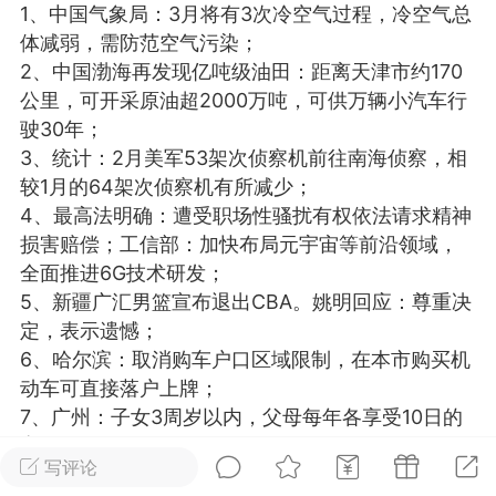
1、中国气象局：3月将有3次冷空气过程，冷空气总
光
美业357
芯诗妍
卡卡美业
体减弱，需防范空气污染；
2、中国渤海再发现亿吨级油田：距离天津市约170
每次200金币
点击购买
公里，可开采原油超2000万吨，可供万辆小汽车行
大师
小熊水光
爆汗熊
驶30年；
3、统计：2月美军53架次侦察机前往南海侦察，相
溶脂
卡卡动能素
皇斯普拉雅
较1月的64架次侦察机有所减少；
重建术
DRYY面膜
微晶溶斑术
4、最高法明确：遭受职场性骚扰有权依法请求精神
损害赔偿；工信部：加快布局元宇宙等前沿领域，
全面推进6G技术研发；
美业爆款平台
Lv.8
靓号
加盟商
5、新疆广汇男篮宣布退出CBA。姚明回应：尊重决
-26 23:18
电脑端
美业资讯
定，表示遗憾；
愫简闪充小白罐
6、哈尔滨：取消购车户口区域限制，在本市购买机
草本/双效闪充，养出紧致小白脸！一、项
动车可直接落户上牌；
闪充小白罐 = 闪充大白肌（仪器）× 草本
7、广州：子女3周岁以内，父母每年各享受10日的
（产品）×极光嫩肤啫喱（产品）这是一套
育儿假，3月1日起施行；
护...
写评论
8、河南：3月1日起，调整”住院诊查费”等92个医疗