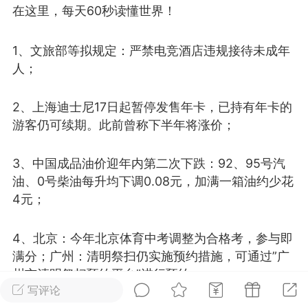
在这里，每天60秒读懂世界！
光
美业357
芯诗妍
卡卡美业
1、文旅部等拟规定：严禁电竞酒店违规接待未成年
每次200金币
点击购买
人；
大师
小熊水光
爆汗熊
溶脂
卡卡动能素
皇斯普拉雅
2、上海迪士尼17日起暂停发售年卡，已持有年卡的
游客仍可续期。此前曾称下半年将涨价；
重建术
DRYY面膜
微晶溶斑术
3、中国成品油价迎年内第二次下跌：92、95号汽
美业爆款平台
Lv.8
靓号
加盟商
油、0号柴油每升均下调0.08元，加满一箱油约少花
-26 23:18
电脑端
美业资讯
4元；
愫简闪充小白罐
草本/双效闪充，养出紧致小白脸！一、项
4、北京：今年北京体育中考调整为合格考，参与即
闪充小白罐 = 闪充大白肌（仪器）× 草本
满分；广州：清明祭扫仍实施预约措施，可通过”广
（产品）×极光嫩肤啫喱（产品）这是一套
州市清明祭扫预约平台”进行预约；
护...
写评论