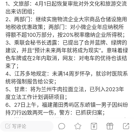
1、文旅部：4月1日起恢复审批对外文化和旅游交流
光
美业357
芯诗妍
卡卡美业
出来访团组；
2、两部门：继续实施物流企业大宗商品仓储设施用
每次200金币
点击购买
地税收优惠政策；两部门：对小微企业年应纳税所
大师
小熊水光
爆汗熊
得额不超100万部分，按20%税率缴纳企业所得税；
3、乘联会秘书长透露：已提出了合并蓝牌、绿牌的
溶脂
卡卡动能素
皇斯普拉雅
建议，并且”预计未来两年就将成为现实”。意味着绿
重建术
DRYY面膜
微晶溶斑术
色车牌或在2年内取消，网友：对电车的优待也该结
束了；
4、江苏多地规定：未满14周岁怀孕，就诊时医院系
美业爆款平台
Lv.8
靓号
加盟商
统将强制报告给公安；
-26 23:18
电脑端
美业资讯
5、甘肃：将为兰州牛肉拉面立法，已列入2023年
愫简闪充小白罐
度立法工作计划调研项目；
草本/双效闪充，养出紧致小白脸！一、项
6、27日上午，福建莆田秀屿区东峤镇一男子因纠纷
闪充小白罐 = 闪充大白肌（仪器）× 草本
持刀行凶致两死一伤，警方：已抓获归案；
（产品）×极光嫩肤啫喱（产品）这是一套
7、媒体：阿里巴巴创始人马云已回国内，27日现身
护...
写评论
杭州云谷学校，工作人员：马云今年第一次来，行