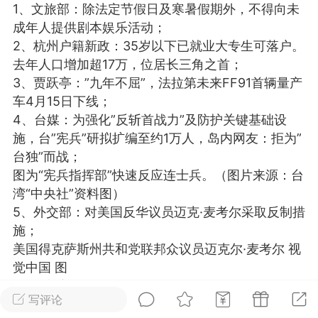
1、文旅部：除法定节假日及寒暑假期外，不得向未
光
美业357
芯诗妍
卡卡美业
成年人提供剧本娱乐活动；
2、杭州户籍新政：35岁以下已就业大专生可落户。
每次200金币
点击购买
去年人口增加超17万，位居长三角之首；
大师
小熊水光
爆汗熊
3、贾跃亭：”九年不屈”，法拉第未来FF91首辆量产
车4月15日下线；
溶脂
卡卡动能素
皇斯普拉雅
4、台媒：为强化”反斩首战力”及防护关键基础设
重建术
DRYY面膜
微晶溶斑术
施，台”宪兵”研拟扩编至约1万人，岛内网友：拒为”
台独”而战；
图为“宪兵指挥部”快速反应连士兵。（图片来源：台
美业爆款平台
Lv.8
靓号
加盟商
湾“中央社”资料图）
-26 23:18
电脑端
美业资讯
5、外交部：对美国反华议员迈克·麦考尔采取反制措
愫简闪充小白罐
施；
草本/双效闪充，养出紧致小白脸！一、项
美国得克萨斯州共和党联邦众议员迈克尔·麦考尔 视
闪充小白罐 = 闪充大白肌（仪器）× 草本
觉中国 图
（产品）×极光嫩肤啫喱（产品）这是一套
6、特朗普时隔不到10天再次被传讯：已抵达纽约，
护...
写评论
涉嫌谎报房产估价；特朗普：即使被判有罪 也不会