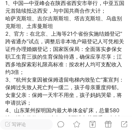
1、中国—中亚峰会在陕西省西安市举行，中亚五国
光
美业357
芯诗妍
卡卡美业
元首陆续抵达西安，与中国共商合作大计；
哈萨克斯坦、吉尔吉斯斯坦、塔吉克斯坦、乌兹别
每次200金币
点击购买
克斯坦、土库曼斯坦
大师
小熊水光
爆汗熊
2、官方：在北京、上海等21个省份实施结婚登记”
跨省通办”试点，调整后非本地户籍登记人可凭相关
溶脂
卡卡动能素
皇斯普拉雅
证件办理婚姻登记；国家医保局：全面落实参保女
重建术
DRYY面膜
微晶溶斑术
职工生育三孩的生育保险待遇，确保应享尽享；江
西多地探索彩礼限高标准：按农村人均可支配收入
约3倍；
美业爆款平台
Lv.8
靓号
加盟商
3、”杭州女童因被保姆遗留电梯内致坠亡”案宣判：
-26 23:18
电脑端
美业资讯
保姆过失致人死亡判一缓二，孩子母亲重度抑郁。
愫简闪充小白罐
女童父亲：保姆一天牢不用坐，孩子妈妈哭晕，将
草本/双效闪充，养出紧致小白脸！一、项
申请抗诉；
闪充小白罐 = 闪充大白肌（仪器）× 草本
4、山东莱州探明国内最大单体金矿床，总量580
（产品）×极光嫩肤啫喱（产品）这是一套
吨，潜在价值2000多亿，或可满负荷开采30年以
护...
写评论
上，属世界级巨型单体金矿床；