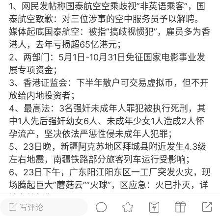
1、网民发帖称国泰航空空乘歧视”非英语乘客”，国
光
美业357
芯诗妍
卡卡美业
泰航空致歉：对三位涉事的空中服务员予以解聘。
媒体起底国泰航空：被指”搞歧视惯犯”，雇员多为香
每次200金币
点击购买
港人，去年亏损超65亿港元；
大师
小熊水光
爆汗熊
2、两部门：5月1日-10月31日免征国家电影事业发
展专项资金；
溶脂
卡卡动能素
皇斯普拉雅
3、香港证监会：下半年散户可交易虚拟币，但不开
重建术
DRYY面膜
微晶溶斑术
放给内地投资者；
4、最高法：3名强奸未成年人罪犯被执行死刑，其
中1人先后强奸幼女6人、未成年少女1人造成2人怀
美业爆款平台
Lv.8
靓号
加盟商
孕流产，坚决依法严惩性侵未成年人犯罪；
-26 23:18
电脑端
美业资讯
5、23日晚，新疆阿克苏地区拜城县附近发生4.3级
愫简闪充小白罐
左右地震，南疆铁路部分旅客列车运行受影响；
草本/双效闪充，养出紧致小白脸！一、项
6、23日下午，广东阳江阳东区一工厂突发火灾，现
闪充小白罐 = 闪充大白肌（仪器）× 草本
场腾起巨大”蘑菇云””火球”，区应急：火已扑灭，详
（产品）×极光嫩肤啫喱（产品）这是一套
情有待报告；
护...
写评论
7、广州、长春、北京、青岛、成都、济南、大连等