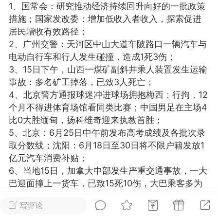
1、国常会：研究推动经济持续回升向好的一批政策
光
美业357
芯诗妍
卡卡美业
措施；国家发改委：增加低收入者收入，探索促进
居民增收有效路径；
每次200金币
点击购买
2、广州交警：天河区中山大道车陂路口一辆汽车与
大师
小熊水光
爆汗熊
电动自行车和行人发生碰撞，造成1死3伤；
3、15日下午，山西一煤矿副斜井乘人装置发生运输
溶脂
卡卡动能素
皇斯普拉雅
事故：多名矿工掉落，已致3人死亡；
重建术
DRYY面膜
微晶溶斑术
4、北京警方通报球迷冲进球场拥抱梅西：行拘，12
个月不得进体育场馆看同类比赛；中国男足在主场4
比0大胜缅甸，扬科维奇迎来执教首胜；
美业爆款平台
Lv.8
靓号
加盟商
5、北京：6月25日中午前发布高考成绩及各批次录
-26 23:18
电脑端
美业资讯
取分数线；沈阳：6月18日至30日将不限户籍发放1
愫简闪充小白罐
亿元汽车消费补贴；
草本/双效闪充，养出紧致小白脸！一、项
6、当地15日，加拿大中部发生严重交通事故，一大
闪充小白罐 = 闪充大白肌（仪器）× 草本
巴迎面撞上一货车，已致15死10伤，大巴乘客多为
（产品）×极光嫩肤啫喱（产品）这是一套
老年人；
护...
写评论
7、韩方考察团长：”福岛核处理水放射物质浓度超