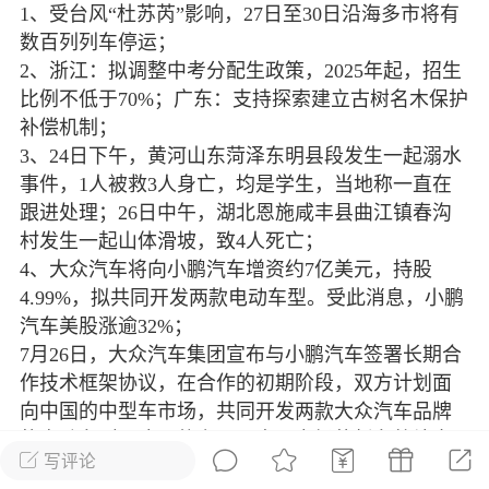
1、受台风“杜苏芮”影响，27日至30日沿海多市将有
光
美业357
芯诗妍
卡卡美业
数百列列车停运；
2、浙江：拟调整中考分配生政策，2025年起，招生
每次200金币
点击购买
比例不低于70%；广东：支持探索建立古树名木保护
大师
小熊水光
爆汗熊
补偿机制；
3、24日下午，黄河山东菏泽东明县段发生一起溺水
溶脂
卡卡动能素
皇斯普拉雅
事件，1人被救3人身亡，均是学生，当地称一直在
重建术
DRYY面膜
微晶溶斑术
跟进处理；26日中午，湖北恩施咸丰县曲江镇春沟
村发生一起山体滑坡，致4人死亡；
4、大众汽车将向小鹏汽车增资约7亿美元，持股
美业爆款平台
Lv.8
靓号
加盟商
4.99%，拟共同开发两款电动车型。受此消息，小鹏
-26 23:18
电脑端
美业资讯
汽车美股涨逾32%；
愫简闪充小白罐
7月26日，大众汽车集团宣布与小鹏汽车签署长期合
草本/双效闪充，养出紧致小白脸！一、项
作技术框架协议，在合作的初期阶段，双方计划面
闪充小白罐 = 闪充大白肌（仪器）× 草本
向中国的中型车市场，共同开发两款大众汽车品牌
（产品）×极光嫩肤啫喱（产品）这是一套
的电动车型。这两款专属于中国市场的新车将补充
护...
写评论
基于 MEB 平台的产品组合，并计划于 2026年走向