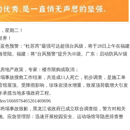
八，星期二！
世界！
蓝色预警：”杜苏芮”最强可达超强台风级，将于28日上午在福建
海登陆。福建：将”台风预警”提升为Ⅲ级。广东：启动防风Ⅳ级
化房地产政策，专家：楼市限购或取消；
坍塌事故搜救工作结束，共造成11人死亡，初步调查，是施工单
育馆屋顶。受降雨影响，珍珠岩浸水增重，致屋顶荷载增大引发
年承揽当地多项政府工程。
video/1666976465261469696
学坍塌事故致歉，黑龙江省政府已成立联合调查组，警方对相关
施。应急管理部：迅速开展校园安全、运动场馆等隐患排查整