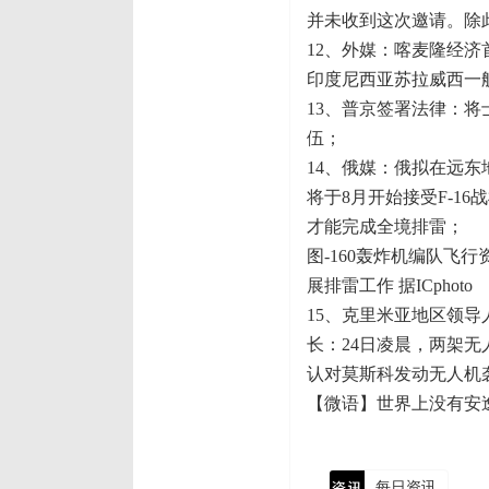
并未收到这次邀请。除
12、外媒：喀麦隆经济
印度尼西亚苏拉威西一艘
13、普京签署法律：将
伍；
14、俄媒：俄拟在远东
将于8月开始接受F-16
才能完成全境排雷；
图-160轰炸机编队飞
展排雷工作 据ICphoto
15、克里米亚地区领导
长：24日凌晨，两架
认对莫斯科发动无人机
【微语】世界上没有安
每日资讯