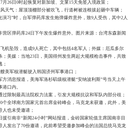
7月26日0时起恢复对新加坡、文莱15天免签入境政策；
遇大风天气：屋顶顶棚部分被吹飞，行道树被连根拔起砸中车辆；
汉光演习”时，台军弹药库发生炮弹爆炸意外，致9人受伤，其中2人
丰营区弹药库24日下午发生爆炸意外。图片来源：台湾东森新闻
用飞机坠毁，造成9人死亡，其中包括4名军人；外媒：厄瓜多尔
杀；美媒：当地23日，美国得州发生两起大规模枪击事件，共致
逃；
，一艘美军核潜艇驶入韩国济州军事港口；
军方消息报道，美海军洛杉矶级核潜艇“安纳波利斯”号当天上午
事港口内。
会通过限制最高法院权力法案，引发大规模抗议和军队内部分歧；
请70个全球南方国家元首出席金砖峰会，马克龙未获邀，此外，美
导人也未受邀请；
日援引南非“新闻24小时”网站报道，金砖国家轮值主席国南非目
导人发出了70份邀请，此前希望受邀参加峰会的法国总统马克龙