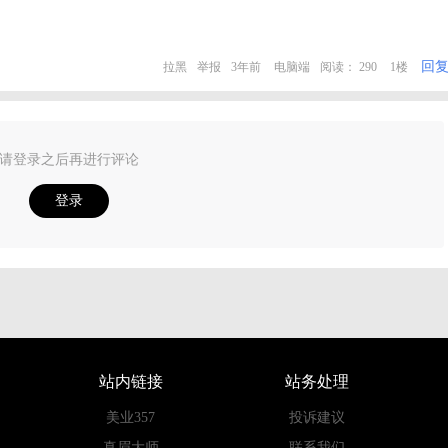
回
拉黑
举报
3年前
电脑端
阅读： 290
1楼
请登录之后再进行评论
登录
站内链接
站务处理
美业357
投诉建议
真眉大师
联系我们