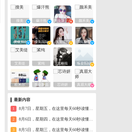
搜美
爆汗熊
美业爆款平台
颜禾美
美业357
搜美国际
医美工厂
TBL杨阳
艾美缇
紧纯
太棒啦
臻爱阳阳
欧米尔
美业新品
芯诗妍
真眉大师
最新内容
8月7日，星期五，在这里每天60秒读懂世界！
1
8月6日，星期四，在这里每天60秒读懂世界！
2
8月5日，星期三，在这里每天60秒读懂世界！
3