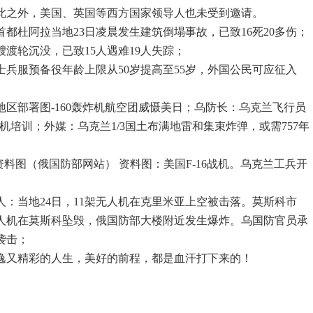
此之外，美国、英国等西方国家领导人也未受到邀请。
首都杜阿拉当地23日凌晨发生建筑倒塌事故，已致16死20多伤；
渡轮沉没，已致15人遇难19人失踪；
士兵服预备役年龄上限从50岁提高至55岁，外国公民可应征入
地区部署图-160轰炸机航空团威慑美日；乌防长：乌克兰飞行员
战机培训；外媒：乌克兰1/3国土布满地雷和集束炸弹，或需757年
行资料图（俄国防部网站） 资料图：美国F-16战机。乌克兰工兵开
人：当地24日，11架无人机在克里米亚上空被击落。莫斯科市
无人机在莫斯科坠毁，俄国防部大楼附近发生爆炸。乌国防官员承
袭击；
逸又精彩的人生，美好的前程，都是血汗打下来的！