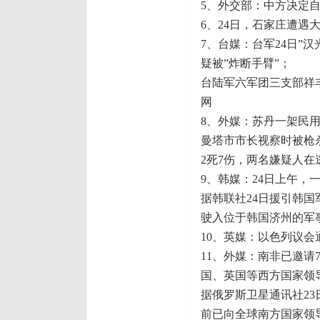
5、外交部：中方决定自
6、24日，石家庄遭
7、台媒：台军24日”
疑被”炸断手臂”；
台陆军六军团三支部祥
网
8、外媒：苏丹一架民
曼塔市市长视察时被枪
2死7伤，两名嫌疑人在
9、韩媒：24日上午
据韩联社24日援引韩国
驶入位于韩国济州的军
10、英媒：以色列议
11、外媒：南非已邀
国、英国等西方国家领
据俄罗斯卫星通讯社23
前已向全球南方国家领