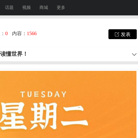
话题
视频
商城
更多
注：
0
内容：
1566
发表
秒读懂世界！