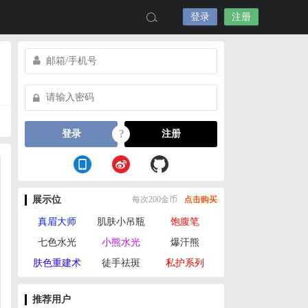
登录
注册
?
登录
注册
展示位
每次200金币
点击购买
真眉大师
肌肤小吊瓶
饱腹笔
七色水光
小熊水光
爆汗熊
肤色重建术
徒手祛斑
私护系列
推荐用户