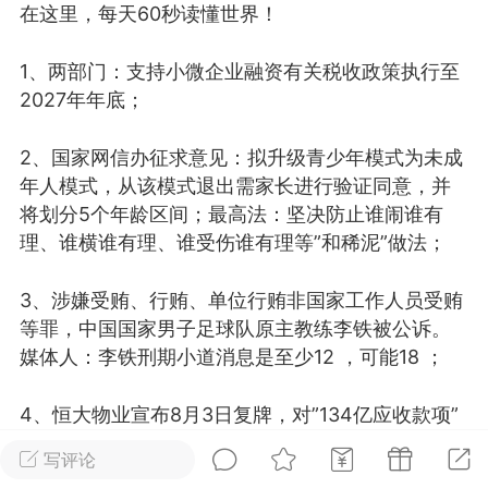
在这里，每天60秒读懂世界！
光
美业357
芯诗妍
卡卡美业
1、两部门：支持小微企业融资有关税收政策执行至
每次200金币
点击购买
2027年年底；
大师
小熊水光
爆汗熊
2、国家网信办征求意见：拟升级青少年模式为未成
溶脂
卡卡动能素
皇斯普拉雅
年人模式，从该模式退出需家长进行验证同意，并
重建术
DRYY面膜
微晶溶斑术
将划分5个年龄区间；最高法：坚决防止谁闹谁有
理、谁横谁有理、谁受伤谁有理等”和稀泥”做法；
美业爆款平台
Lv.8
靓号
加盟商
-26 23:18
电脑端
美业资讯
3、涉嫌受贿、行贿、单位行贿非国家工作人员受贿
等罪，中国国家男子足球队原主教练李铁被公诉。
愫简闪充小白罐
媒体人：李铁刑期小道消息是至少12 ，可能18 ；
草本/双效闪充，养出紧致小白脸！一、项
闪充小白罐 = 闪充大白肌（仪器）× 草本
4、恒大物业宣布8月3日复牌，对”134亿应收款项”
（产品）×极光嫩肤啫喱（产品）这是一套
全额拨备；
护...
写评论