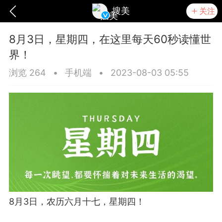
搜美
关注
8月3日，星期四，在这里每天60秒读懂世
界！
浏览 264
•
手机端
•
2023-08-03 05:55
爆汗熊
卡卡动能素
无创溶斑术
8月3日，农历六月十七，星期四！