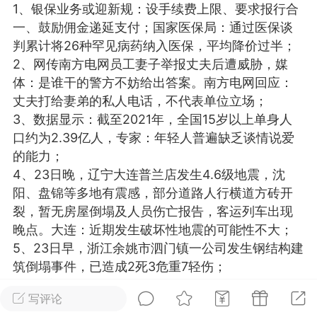
1、银保业务或迎新规：设手续费上限、要求报行合
光
美业357
芯诗妍
卡卡美业
一、鼓励佣金递延支付；国家医保局：通过医保谈
判累计将26种罕见病药纳入医保，平均降价过半；
每次200金币
点击购买
2、网传南方电网员工妻子举报丈夫后遭威胁，媒
大师
小熊水光
爆汗熊
体：是谁干的警方不妨给出答案。南方电网回应：
丈夫打给妻弟的私人电话，不代表单位立场；
溶脂
卡卡动能素
皇斯普拉雅
3、数据显示：截至2021年，全国15岁以上单身人
重建术
DRYY面膜
微晶溶斑术
口约为2.39亿人，专家：年轻人普遍缺乏谈情说爱
的能力；
4、23日晚，辽宁大连普兰店发生4.6级地震，沈
美业爆款平台
Lv.8
靓号
加盟商
阳、盘锦等多地有震感，部分道路人行横道方砖开
-26 23:18
电脑端
美业资讯
裂，暂无房屋倒塌及人员伤亡报告，客运列车出现
愫简闪充小白罐
晚点。大连：近期发生破坏性地震的可能性不大；
草本/双效闪充，养出紧致小白脸！一、项
5、23日早，浙江余姚市泗门镇一公司发生钢结构建
闪充小白罐 = 闪充大白肌（仪器）× 草本
筑倒塌事件，已造成2死3危重7轻伤；
（产品）×极光嫩肤啫喱（产品）这是一套
6、北京：物业不得收取生活垃圾处理费、装修管理
护...
写评论
服务费和保证金；