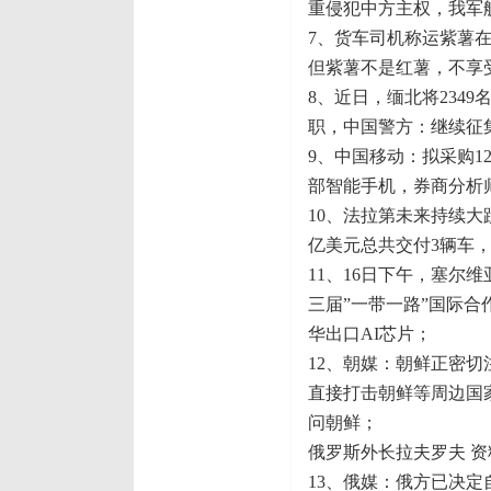
重侵犯中方主权，我军
7、货车司机称运紫薯
但紫薯不是红薯，不享
8、近日，缅北将234
职，中国警方：继续征
9、中国移动：拟采购12
部智能手机，券商分析
10、法拉第未来持续大
亿美元总共交付3辆车
11、16日下午，塞
三届”一带一路”国际合
华出口AI芯片；
12、朝媒：朝鲜正密
直接打击朝鲜等周边国家
问朝鲜；
俄罗斯外长拉夫罗夫 资
13、俄媒：俄方已决定