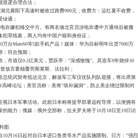
舰巡逻合理合法；
在湖北襄阳下高速时被收过路费900元，收费方：运红薯不收费，
受绿通；
9名电诈嫌犯移交中方。有两名缅北官员涉电诈遭中方通缉后被撤
集犯罪线索，两人均有中国户籍和身份证；
0万台Mate60等5款手机产品！媒体：华为目标明年出货7000万
师：符合预期；
跌，市值仅0.2亿美元，贾跃亭：”深感惭愧”。其造车9年烧掉30
，曾放言要颠覆劳斯莱斯、法拉利；
尔维亚总统武契奇抵达北京，解放军三军仪仗队列队迎接，将出席第
作高峰论坛；美官员称：美将”填补漏洞”，防止美企绕过限制对
切注视日本军事活动。此前日本称将提早部署远程导弹，以便拥有
的能力；俄媒：俄外交部称，拉夫罗夫将于10月18日至19日访
料图
自10月16日起对自日本进口鱼类等水产品实施限制。日方：”强