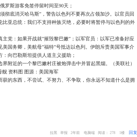
俄罗斯游客免签停留时间至90天；
必须彻底消灭哈马斯”，警告以色列不要再次占领加沙。以官员回
伦比亚总统：我们不支持种族灭绝，必要时将暂停与以色列的外
真主党：如果开战就”摧毁黎巴嫩”；以军官员：以军已准备好应
见美国务卿，美航母”福特”号抵达以色列。伊朗斥责美国军事介
方：向巴勒斯坦提供人道主义援助；
黎以边界附近的一个黎巴嫩村庄被炮弹击中并冒起黑烟。（美联社）
母舰 资料图 图源：美国海军
而获的东西，不尝试、不努力、不争取，你永远不知道什么是拥
回
拉黑
举报
2年前
电脑端
阅读： 278
1楼