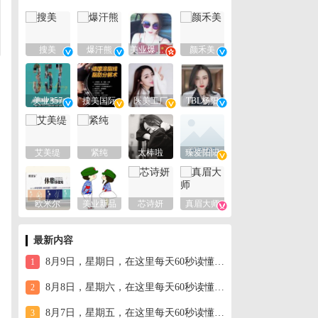
搜美
爆汗熊
美业爆款平台
颜禾美
美业357
搜美国际
医美工厂
TBL杨阳
艾美缇
紧纯
太棒啦
臻爱阳阳
欧米尔
美业新品
芯诗妍
真眉大师
最新内容
8月9日，星期日，在这里每天60秒读懂世界！
1
8月8日，星期六，在这里每天60秒读懂世界！
2
8月7日，星期五，在这里每天60秒读懂世界！
3