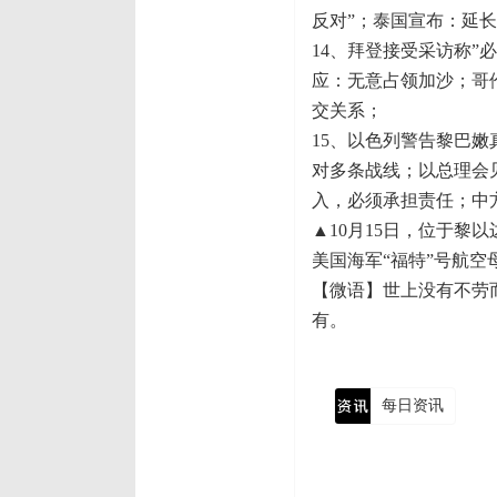
反对”；泰国宣布：延长
14、拜登接受采访称”
应：无意占领加沙；哥
交关系；
15、以色列警告黎巴嫩
对多条战线；以总理会
入，必须承担责任；中
▲10月15日，位于
美国海军“福特”号航空
【微语】世上没有不劳
有。
每日资讯