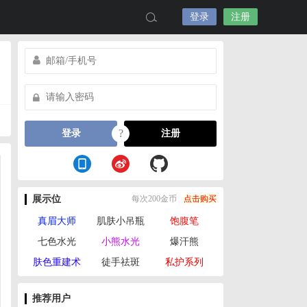
登录
注册
?
登录
注册
展示位
每次200金币
点击购买
真眉大师
肌肤小吊瓶
饱腹笔
七色水光
小熊水光
爆汗熊
肤色重建术
徒手祛斑
私护系列
推荐用户