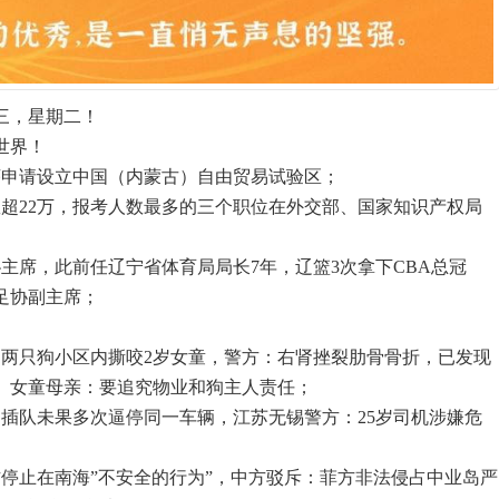
初三，星期二！
世界！
序申请设立中国（内蒙古）自由贸易试验区；
人数超22万，报考人数最多的三个职位在外交部、国家知识产权局
主席，此前任辽宁省体育局局长7年，辽篮3次拿下CBA总冠
足协副主席；
崇州两只狗小区内撕咬2岁女童，警方：右肾挫裂肋骨骨折，已发现
。女童母亲：要追究物业和狗主人责任；
速插队未果多次逼停同一车辆，江苏无锡警方：25岁司机涉嫌危
方停止在南海”不安全的行为”，中方驳斥：菲方非法侵占中业岛严