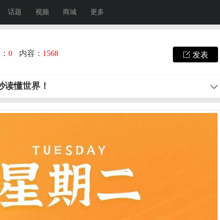
话题
视频
商城
更多
注：
0
内容：
1568
发表
0秒读懂世界！