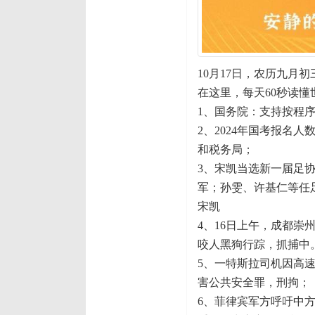
10月17日，农历九月
在这里，每天60秒读懂
1、国务院：支持按程
2、2024年国考报名
和税务局；
3、宋凯当选新一届足协
军；孙雯、许基仁等任
宋凯
4、16日上午，成都
咬人黑狗行踪，抓捕中
5、一特斯拉司机因高
害公共安全罪，刑拘；
6、菲律宾军方呼吁中