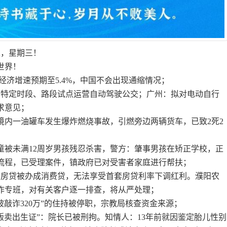
五，星期三！
世界！
年经济增速预期至5.4%，中国不会出现通缩情况；
的特定时段、路段试点运营自动驾驶公交；广州：拟对电动自行
求意见；
安境内一油罐车发生爆炸燃烧事故，引燃旁边两辆货车，已致2死2
女童被未满12周岁男孩残忍杀害，警方：肇事男孩在矫正学校，正
流程，已受理案件，镇政府已对受害者家庭进行帮扶；
者房贷被办成消费贷，无法享受首套房贷利率下调红利。濮阳农
作专班，对有关客户逐一排查，将从严处理；
被敲诈320万”的住持被停职，宗教局核查资金来源；
贩卖出生证”：院长已被刑拘。知情人：13年前就因鉴定胎儿性别