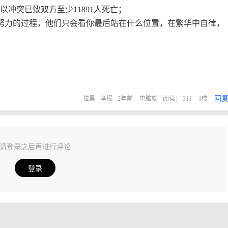
以冲突已致双方至少11891人死亡；
努力的过程，他们只会看你最后站在什么位置，在繁华中自律，
回
拉黑
举报
2年前
电脑端
阅读： 311
1楼
请登录之后再进行评论
登录