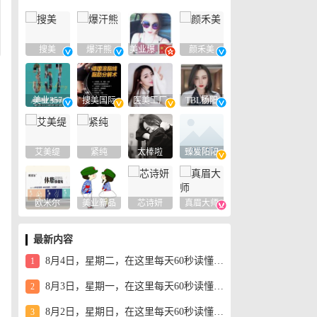
搜美
爆汗熊
美业爆款平台
颜禾美
美业357
搜美国际
医美工厂
TBL杨阳
艾美缇
紧纯
太棒啦
臻爱阳阳
欧米尔
美业新品
芯诗妍
真眉大师
最新内容
8月4日，星期二，在这里每天60秒读懂世界！
1
8月3日，星期一，在这里每天60秒读懂世界！
2
8月2日，星期日，在这里每天60秒读懂世界！
3