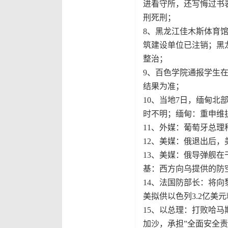
进看守所，还写悔过书
刑死刑；
8、黑龙江佳木斯体育
筑建设单位已注销；黑
整治；
9、百色学院通报学生
结果为准；
10、当地7日，缅甸北
时不明；缅甸：重申维
11、外媒：葡萄牙总
12、美媒：俄退出后
13、美媒：俄导弹舰在
基：西方向乌提供的防
14、法国防部长：将
美拟供以色列3.2亿美
15、以总理：打败哈马
加沙，承担”全面安全责