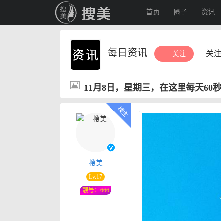
首页
圈子
资讯
每日资讯
关
关注
11月8日，星期三，在这里每天60
搜美
Lv.17
靓号：666