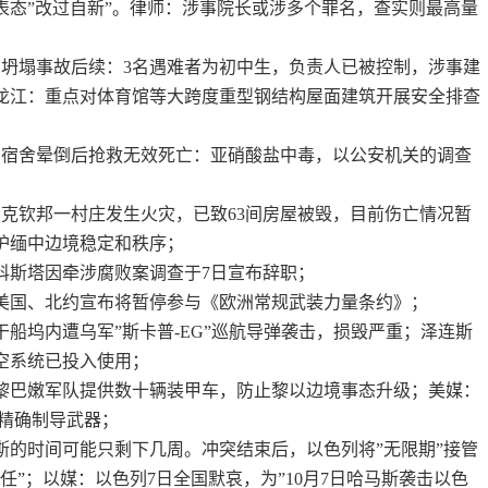
表态”改过自新”。律师：涉事院长或涉多个罪名，查实则最高量
馆坍塌事故后续：3名遇难者为初中生，负责人已被控制，涉事建
龙江：重点对体育馆等大跨度重型钢结构屋面建筑开展安全排查
在宿舍晕倒后抢救无效死亡：亚硝酸盐中毒，以公安机关的调查
部克钦邦一村庄发生火灾，已致63间房屋被毁，目前伤亡情况暂
护缅中边境稳定和秩序；
理科斯塔因牵涉腐败案调查于7日宣布辞职；
，美国、北约宣布将暂停参与《欧洲常规武装力量条约》；
干船坞内遭乌军”斯卡普-EG”巡航导弹袭击，损毁严重；泽连斯
空系统已投入使用；
向黎巴嫩军队提供数十辆装甲车，防止黎以边境事态升级；美媒：
元精确制导武器；
斯的时间可能只剩下几周。冲突结束后，以色列将”无限期”接管
任”；以媒：以色列7日全国默哀，为”10月7日哈马斯袭击以色