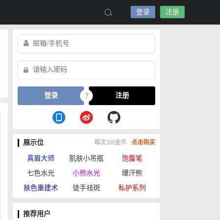
登录
注册
?
登录
注册
展示位
每次200金币
点击购买
真眉大师
肌肤小吊瓶
饱腹笔
七色水光
小熊水光
爆汗熊
肤色重建术
徒手祛斑
私护系列
推荐用户