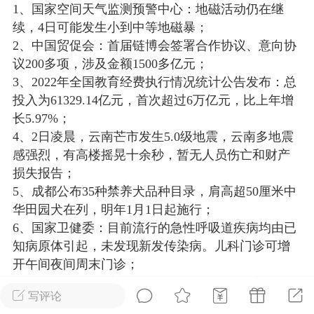
1、国家空间天气监测预警中心：地磁活动仍在继
光
美业357
芯诗妍
卡卡美业
续，4日可能发生小到中等地磁暴；
2、中国贸促会：首届链博会签署合作协议、意向协
每次200金币
点击购买
议200多项，涉及金额1500多亿元；
大师
小熊水光
爆汗熊
3、2022年全国教育经费执行情况统计公告发布：总
投入为61329.14亿元，首次超过6万亿元，比上年增
溶脂
卡卡动能素
皇斯普拉雅
长5.97%；
重建术
DRYY面膜
微晶溶斑术
4、2日凌晨，云南芒市发生5.0级地震，云南多地震
感强烈，有高楼摇晃十余秒，暂无人员伤亡和财产
损失报告；
美业爆款平台
Lv.8
靓号
加盟商
5、成都公布35种禁养犬品种目录，肩高超50厘米中
-26 23:18
电脑端
美业资讯
华田园犬在列，明年1月1日起施行；
愫简闪充小白罐
6、国家卫健委：目前流行的急性呼吸道疾病均由已
草本/双效闪充，养出紧致小白脸！一、项
知病原体引起，未发现新发传染病。儿科门诊可增
闪充小白罐 = 闪充大白肌（仪器）× 草本
开午间夜间周末门诊；
（产品）×极光嫩肤啫喱（产品）这是一套
7、2024央视春晚主题定为”龙行龘龘，欣欣家国”，
护...
写评论
主标识正式公布；