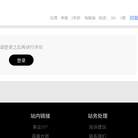
回
拉黑
举报
2年前
电脑端
阅读： 301
1楼
请登录之后再进行评论
登录
站内链接
站务处理
美业357
投诉建议
真眉大师
联系我们