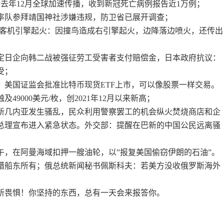
毒去年12月全球加速传播，收到新冠死亡病例报告近1万例；
官率队参拜靖国神社涉嫌违规，防卫省已展开调查；
-800客机引擎起火：因撞鸟造成右引擎起火，边降落边喷火，还传出
；
日裁定日企向韩二战被强征劳工受害者支付赔偿金，日本政府抗议：
受；
！美国证监会批准比特币现货ETF上市，可以像股票一样交易。
49000美元/枚，创2021年12月以来新高；
布亚新几内亚发生骚乱，民众利用警察罢工的机会纵火焚烧商店和企
，总理宣布进入紧急状态。外交部：提醒在巴新的中国公民远离骚
上午，在阿曼海域扣押一艘油轮，以”报复美国偷窃伊朗的石油”。
腊船东所有；俄总统新闻秘书佩斯科夫：若美方没收俄罗斯海外
；
所畏惧！你坚持的东西，总有一天会来报答你。