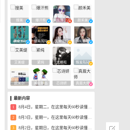
搜美
爆汗熊
美业爆款平台
颜禾美
美业357
搜美国际
医美工厂
TBL杨阳
艾美缇
紧纯
太棒啦
臻爱阳阳
欧米尔
美业新品
芯诗妍
真眉大师
最新内容
8月4日，星期二，在这里每天60秒读懂世界！
1
8月3日，星期一，在这里每天60秒读懂世界！
2
8月2日，星期日，在这里每天60秒读懂世界！
3