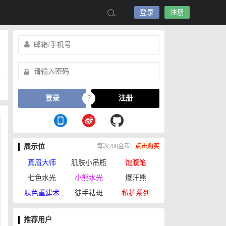
登录
注册
?
登录
注册
展示位
每次200金币
点击购买
真眉大师
肌肤小吊瓶
饱腹笔
七色水光
小熊水光
爆汗熊
肤色重建术
徒手祛斑
私护系列
推荐用户