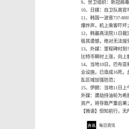
9、世卫组织：新冠病
10、日媒：自卫队高
11、韩国一波音737
爆炸声，机上乘客吓坏
12、韩最高法院11
极其遗憾，绝对无法接
13、外媒：里程碑时刻
比特币瞬时上涨，向上触及
14、当地10日，巴
业设施，已造成16死
乱区域加强防范；
15、伊朗：当地11日
外媒：遭劫持油轮为希
资产，将导致严重后果
【微语】但知前行，无
每日资讯