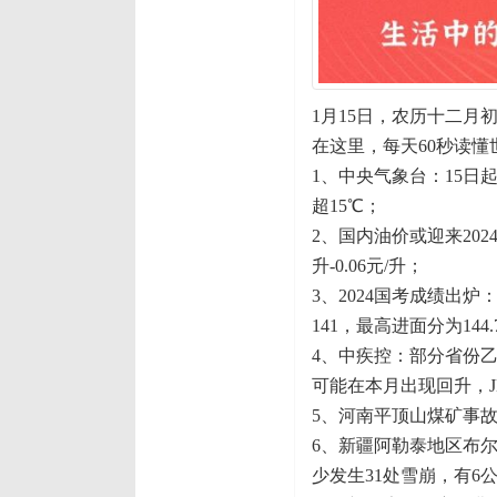
1月15日，农历十二月
在这里，每天60秒读懂
1、中央气象台：15
超15℃；
2、国内油价或迎来202
升-0.06元/升；
3、2024国考成绩出炉
141，最高进面分为144
4、中疾控：部分省份
可能在本月出现回升，J
5、河南平顶山煤矿事故
6、新疆阿勒泰地区布
少发生31处雪崩，有6