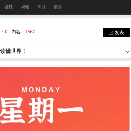
话题
视频
商城
更多
注：
0
内容：
1567
发表
秒读懂世界！