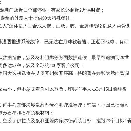
；
姆深圳门店近日全部停业，有家长还剩近2万课时费；
泰拳的外籍人士提供90天特殊签证；
外星人”遗体是人工合成人偶，由纸、胶、金属和动物以及人类骨头
陆器遭遇推进系统故障，已无法在月球软着陆，正返回地球，有可
承认数据造假，涉及材料阻燃等方面数据造假，最早可追溯到20世
类多达52种，波及全球约400家客户公司；
日，美国大选初选将在艾奥瓦州拉开序幕，特朗普在共和党党内民调
家虽小，但不意味着你可以欺负，印度军事人员3月15日前须撤
日向朝鲜半岛东部海域发射型号不明弹道导弹；韩媒：中国已批准向
球形石墨和石墨负极材料；
日，空袭了伊拉克及叙利亚境内库尔德武装目标，摧毁29个目标”