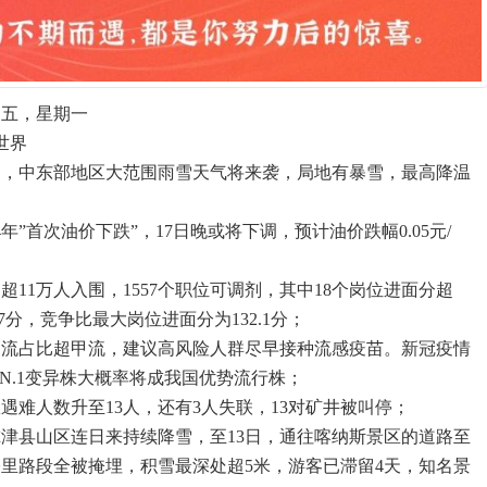
初五，星期一
世界
日起，中东部地区大范围雨雪天气将来袭，局地有暴雪，最高降温
4年”首次油价下跌”，17日晚或将下调，预计油价跌幅0.05元/
：超11万人入围，1557个职位可调剂，其中18个岗位进面分超
.7分，竞争比最大岗位进面分为132.1分；
乙流占比超甲流，建议高风险人群尽早接种流感疫苗。新冠疫情
N.1变异株大概率将成我国优势流行株；
遇难人数升至13人，还有3人失联，13对矿井被叫停；
尔津县山区连日来持续降雪，至13日，通往喀纳斯景区的道路至
公里路段全被掩埋，积雪最深处超5米，游客已滞留4天，知名景