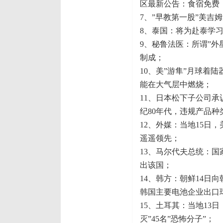
区最新公告：食宿免费
7、”早教第一股”美吉
8、泰国：将为赴泰学习
9、秘鲁法医：所谓”
制成；
10、美”游隼”月球着
能在大气层中燃烧；
11、日本松下子公司
纪80年代，违规产品种
12、外媒：当地15
遥遥领先；
13、马尔代夫总统：国
出该国；
14、韩方：朝鲜14
韩国主要电池企业出口
15、土耳其：当地13
灭”45名”恐怖分子”；