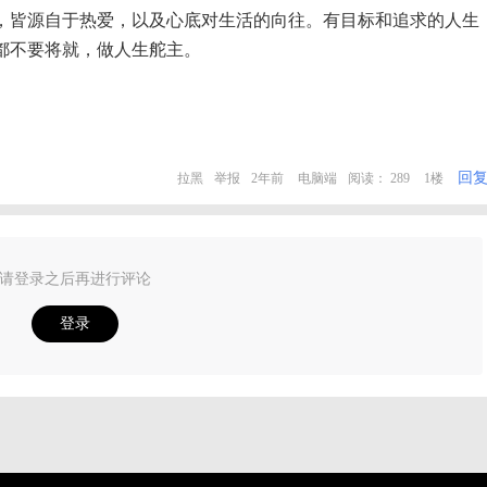
，皆源自于热爱，以及心底对生活的向往。有目标和追求的人生
都不要将就，做人生舵主。
回
拉黑
举报
2年前
电脑端
阅读： 289
1楼
请登录之后再进行评论
登录