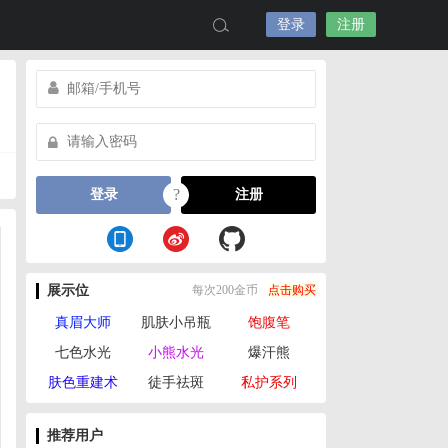
登录
注册
?
登录
注册
展示位
每次200金币
点击购买
真眉大师
肌肤小吊瓶
饱腹笔
七色水光
小熊水光
爆汗熊
肤色重建术
徒手祛斑
私护系列
推荐用户