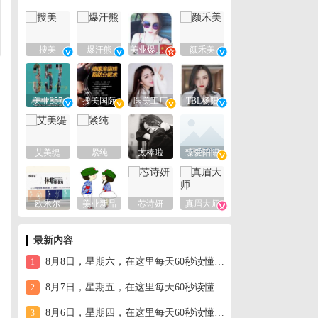
搜美
爆汗熊
美业爆款平台
颜禾美
美业357
搜美国际
医美工厂
TBL杨阳
艾美缇
紧纯
太棒啦
臻爱阳阳
欧米尔
美业新品
芯诗妍
真眉大师
最新内容
8月8日，星期六，在这里每天60秒读懂世界！
1
8月7日，星期五，在这里每天60秒读懂世界！
2
8月6日，星期四，在这里每天60秒读懂世界！
3