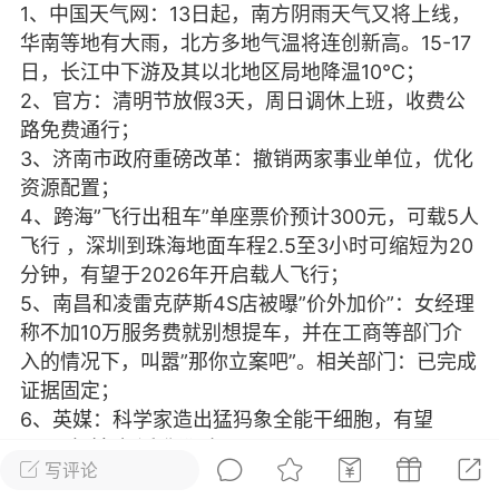
1、中国天气网：13日起，南方阴雨天气又将上线，
光
美业357
芯诗妍
卡卡美业
华南等地有大雨，北方多地气温将连创新高。15-17
日，长江中下游及其以北地区局地降温10℃；
每次200金币
点击购买
2、官方：清明节放假3天，周日调休上班，收费公
大师
小熊水光
爆汗熊
路免费通行；
3、济南市政府重磅改革：撤销两家事业单位，优化
溶脂
卡卡动能素
皇斯普拉雅
资源配置；
重建术
DRYY面膜
微晶溶斑术
4、跨海”飞行出租车”单座票价预计300元，可载5人
飞行 ，深圳到珠海地面车程2.5至3小时可缩短为20
分钟，有望于2026年开启载人飞行；
美业爆款平台
Lv.8
靓号
加盟商
5、南昌和凌雷克萨斯4S店被曝”价外加价”：女经理
-26 23:18
电脑端
美业资讯
称不加10万服务费就别想提车，并在工商等部门介
愫简闪充小白罐
入的情况下，叫嚣”那你立案吧”。相关部门：已完成
草本/双效闪充，养出紧致小白脸！一、项
证据固定；
闪充小白罐 = 闪充大白肌（仪器）× 草本
6、英媒：科学家造出猛犸象全能干细胞，有望
（产品）×极光嫩肤啫喱（产品）这是一套
2028年前”复活”猛犸象；
护...
写评论
7、法拉第未来宣布召回去年生产的所有FF91汽车：