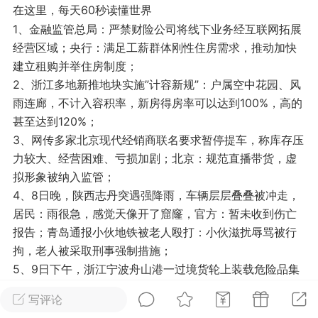
在这里，每天60秒读懂世界
光
美业357
芯诗妍
卡卡美业
1、金融监管总局：严禁财险公司将线下业务经互联网拓展
经营区域；央行：满足工薪群体刚性住房需求，推动加快
每次200金币
点击购买
建立租购并举住房制度；
大师
小熊水光
爆汗熊
2、浙江多地新推地块实施”计容新规”：户属空中花园、风
雨连廊，不计入容积率，新房得房率可以达到100%，高的
溶脂
卡卡动能素
皇斯普拉雅
甚至达到120%；
重建术
DRYY面膜
微晶溶斑术
3、网传多家北京现代经销商联名要求暂停提车，称库存压
力较大、经营困难、亏损加剧；北京：规范直播带货，虚
美业爆款平台
Lv.8
靓号
加盟商
拟形象被纳入监管；
-26 23:18
电脑端
美业资讯
4、8日晚，陕西志丹突遇强降雨，车辆层层叠叠被冲走，
居民：雨很急，感觉天像开了窟窿，官方：暂未收到伤亡
愫简闪充小白罐
报告；青岛通报小伙地铁被老人殴打：小伙滋扰辱骂被行
草本/双效闪充，养出紧致小白脸！一、项
拘，老人被采取刑事强制措施；
闪充小白罐 = 闪充大白肌（仪器）× 草本
5、9日下午，浙江宁波舟山港一过境货轮上装载危险品集
（产品）×极光嫩肤啫喱（产品）这是一套
装箱发生燃爆。官方：无人员伤亡；
护...
写评论
6、拼多多创始人黄峥反超钟睒睒登顶中国首富！身价486