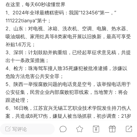
在这里，每天60秒读懂世界
光
美业357
芯诗妍
卡卡美业
1、2024年全球最糟糕密码：我国”123456″第一，”
111222tianya”第十；
每次200金币
点击购买
2、山东：对电视、冰箱、洗衣机、空调、电脑、热水器、
大师
小熊水光
爆汗熊
吸油烟机、家用灶具等8类家电开展以旧换新，最高可享受
补贴1.6万元；
溶脂
卡卡动能素
皇斯普拉雅
3、深圳：计划鼓励并购重组，已经起草征求意见稿，共提
重建术
DRYY面膜
微晶溶斑术
出十一条政策措施；
4、检方：珠海驾车撞人致35死嫌犯被批准逮捕，涉嫌以
美业爆款平台
Lv.8
靓号
加盟商
危险方法危害公共安全罪；
-26 23:18
电脑端
美业资讯
5、陕西一举报腐败问题的电话竟是空号，该举报电话用于
公安征集，民营企业内部腐败犯罪线索，当地警方：将会
愫简闪充小白罐
跟进处理；
草本/双效闪充，养出紧致小白脸！一、项
6、16日晚，江苏宜兴无锡工艺职业技术学院发生持刀伤人
闪充小白罐 = 闪充大白肌（仪器）× 草本
案，共造成8死17伤，嫌疑人被当场抓获，初步调查：21岁
（产品）×极光嫩肤啫喱（产品）这是一套
嫌疑人，因考试不合格未拿到毕业证及对实习报酬不满遂
护...
写评论
回校发泄行凶；