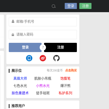
登录
注册
?
登录
注册
展示位
每次200金币
点击购买
真眉大师
肌肤小吊瓶
饱腹笔
七色水光
小熊水光
爆汗熊
肤色重建术
徒手祛斑
私护系列
推荐用户