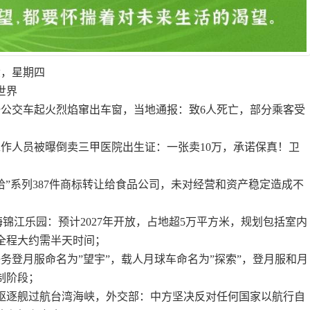
六，星期四
世界
集一公交车起火烈焰窜出车窗，当地通报：致6人死亡，部分乘客受
工作人员被曝倒卖三甲医院出生证：一张卖10万，承诺保真！卫
哈”系列387件商标转让给食品公司，未对经营和资产稳定造成不
上海锦江乐园：预计2027年开放，占地超5万平方米，规划包括室内
全程大约需半天时间；
务登月服命名为”望宇”，载人月球车命名为”探索”，登月服和月
制阶段；
，美驱逐舰过航台湾海峡，外交部：中方坚决反对任何国家以航行自