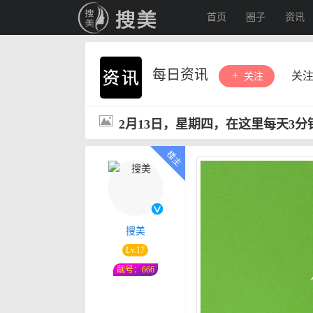
首页
圈子
资讯
每日资讯
关
关注
2月13日，星期四，在这里每天3
搜美
Lv.17
靓号：666