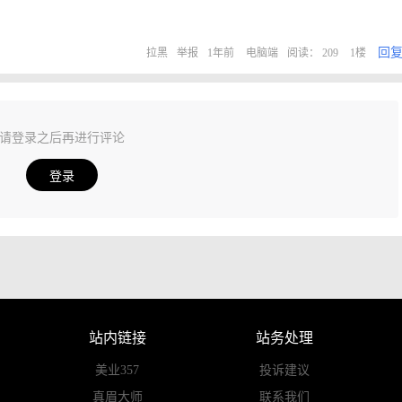
回
拉黑
举报
1年前
电脑端
阅读： 209
1楼
请登录之后再进行评论
登录
站内链接
站务处理
美业357
投诉建议
真眉大师
联系我们