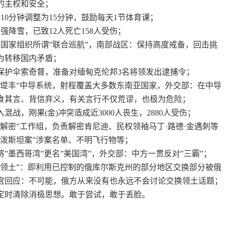
的主权和安全；
10分钟调整为15分钟，鼓励每天1节体育课；
强降雪，已致12人死亡158人受伤；
外国家组织所谓”联合巡航”，南部战区：保持高度戒备，回击挑
为转移国内矛盾；
底保护伞索奇督，准备对缅甸克伦邦3名将领发出逮捕令；
”堤丰”中导系统，射程覆盖大多数东南亚国家，外交部：在中导
食其言、背信弃义，有关言行不仅荒谬，也极为危险；
混战，刚果(金)冲突造成近3000人丧生，2880人受伤；
密解密”工作组，负责解密肯尼迪、民权领袖马丁·路德·金遇刺等
爱泼斯坦案”涉案名单、不明飞行物等；
将”墨西哥湾”更名”美国湾”，外交部：中方一贯反对”三霸”；
换领土”：即利用已控制的俄库尔斯克州的部分地区交换部分被俄
宫回应：不可能，俄方从来没有也永远不会讨论交换领土话题；
定时清除消极思想。敢于尝试，敢于丢脸。