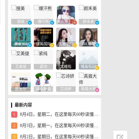
搜美
爆汗熊
美业爆款平台
颜禾美
美业357
搜美国际
医美工厂
TBL杨阳
艾美缇
紧纯
太棒啦
臻爱阳阳
欧米尔
美业新品
芯诗妍
真眉大师
最新内容
8月4日，星期二，在这里每天60秒读懂世界！
1
8月3日，星期一，在这里每天60秒读懂世界！
2
8月2日，星期日，在这里每天60秒读懂世界！
3