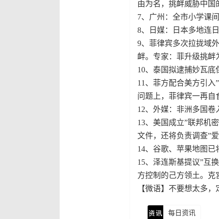
由为名，挑衅威胁中国
7、广州：全市小学课间
8、日媒：日本多地连日
9、菲律宾多次拉拢域
衅。专家：菲升级挑衅
10、泰国拟逮捕妙瓦
11、菲方配合美方引入
问题上，菲律宾一再自
12、外媒：非洲多国卷入
13、美国成立”联邦机
文件，还将负责调查”
14、谷歌、苹果地图已
15、泽连斯基提议”互
方控制的己方领土。克
【微语】不要想太多，
每日资讯