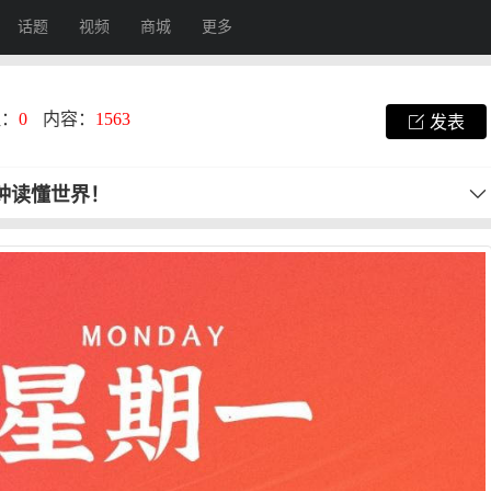
话题
视频
商城
更多
注：
0
内容：
1563
发表
分钟读懂世界！