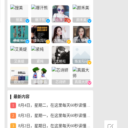
搜美
爆汗熊
美业爆款平台
颜禾美
美业357
搜美国际
医美工厂
TBL杨阳
艾美缇
紧纯
太棒啦
臻爱阳阳
欧米尔
美业新品
芯诗妍
真眉大师
最新内容
8月4日，星期二，在这里每天60秒读懂世界！
1
8月3日，星期一，在这里每天60秒读懂世界！
2
8月2日，星期日，在这里每天60秒读懂世界！
3