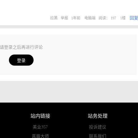
回
拉黑
举报
1年前
电脑端
阅读： 197
1楼
请登录之后再进行评论
登录
站内链接
站务处理
美业357
投诉建议
真眉大师
联系我们