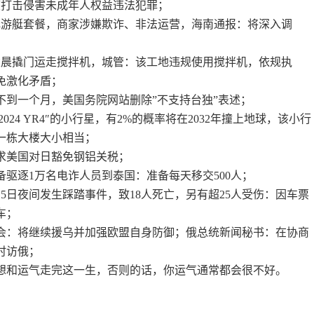
度打击侵害未成年人权益违法犯罪；
0元游艇套餐，商家涉嫌欺诈、非法运营，海南通报：将深入调
凌晨撬门运走搅拌机，城管：该工地违规使用搅拌机，依规执
免激化矛盾；
不到一个月，美国务院网站删除”不支持台独”表述；
2024 YR4″的小行星，有2%的概率将在2032年撞上地球，该小行
与一栋大楼大小相当；
要求美国对日豁免钢铝关税；
备驱逐1万名电诈人员到泰国：准备每天移交500人；
15日夜间发生踩踏事件，致18人死亡，另有超25人受伤：因车票
车；
长会：将继续援乌并加强欧盟自身防御；俄总统新闻秘书：在协商
时访俄；
想和运气走完这一生，否则的话，你运气通常都会很不好。