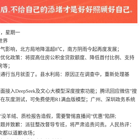
十，星期一
世界
空气影响，北方局地降温超8℃，南方阴雨今起再度发展；
整优化政策：将提高住房公积金贷款额度、降低首付比例、支持
房等；
桥通行当月就歪了。县水利局：原因正在调查中，重新处理基
；
面接入DeepSeek及文心大模型深度搜索功能；腾讯回应微信”搜
ek：已在灰度测试，可免费使用R1满血版模型；广州、深圳政务系统
衫”没羊绒、质检报告造假，需要警惕直播间”优惠”陷阱;
问题并致歉：派驻整改督导专班，将严肃追责问责。人民热评：
次都以道歉收场；