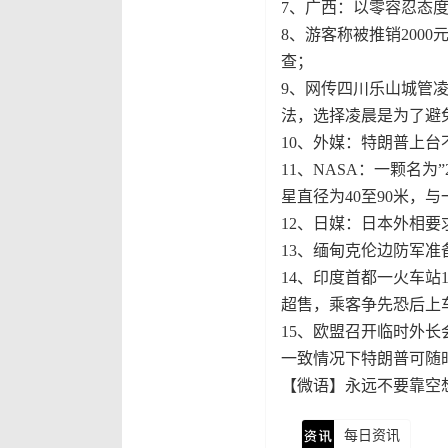
7、广西：以零容忍态
8、游客称被推销200
查；
9、网传四川乐山城管
法，选择凌晨是为了避
10、外媒：特朗普上台
11、NASA：一颗名为”
星直径为40至90米，
12、日媒：日本外相
13、缅甸克伦边防军准
14、印度首都一火车站
超售，乘客争先恐后上
15、欧盟召开临时外
一致情况下特朗普可随
【微语】永远不要靠空
每日资讯