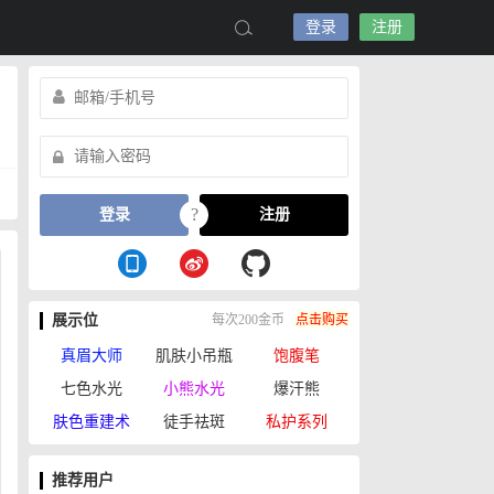
登录
注册
?
登录
注册
展示位
每次200金币
点击购买
真眉大师
肌肤小吊瓶
饱腹笔
七色水光
小熊水光
爆汗熊
肤色重建术
徒手祛斑
私护系列
推荐用户