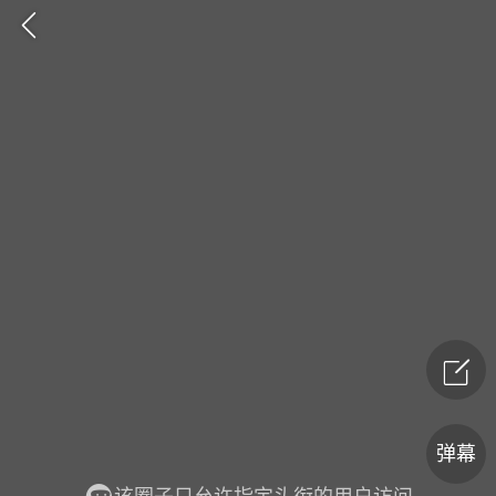
爆汗熊
卡卡动能素
无创溶斑术
弹幕