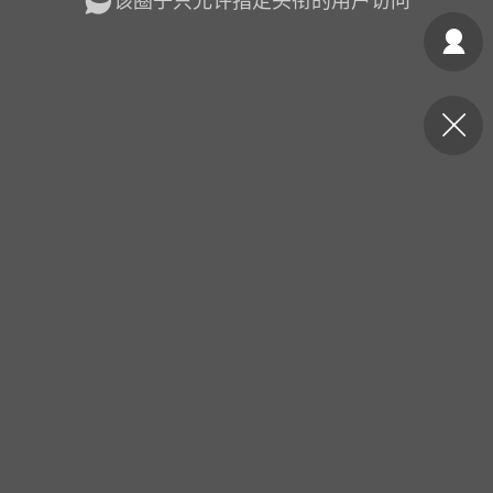
该圈子只允许指定头衔的用户访问
光
美业357
芯诗妍
卡卡美业
每次200金币
点击购买
大师
小熊水光
爆汗熊
溶脂
卡卡动能素
皇斯普拉雅
重建术
DRYY面膜
微晶溶斑术
美业爆款平台
Lv.8
靓号
加盟商
-26 23:18
电脑端
美业资讯
愫简闪充小白罐
草本/双效闪充，养出紧致小白脸！一、项
闪充小白罐 = 闪充大白肌（仪器）× 草本
（产品）×极光嫩肤啫喱（产品）这是一套
护...