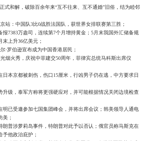
布正式和解，破除百余年来“互不往来、互不通婚”旧俗，结为睦邻
赛北京站：中国队3比0战胜法国队，获世界女排联赛第三胜；
备报7383万盎司，连续第7个月增持黄金；5月末我国外汇储备规
4月末上升36亿美元；
尼尔·罗伯逊宣布成为中国香港居民；
灯光烟火秀，庆祝中菲建交50周年，菲律宾总统马科斯出席仪
客在日本京都被刺伤，伤口15厘米，行凶男子仍在逃，中方要求日
局势升级，泰军方称将更强硬应对，并可能根据情况关闭边境检查
李在明已受邀参加七国集团峰会，并将出席会议；韩美领导人通电
访美；
料特朗普涉萝莉岛事件，特朗普对此予以否认；俄官员称马斯克在
给予他政治庇护；