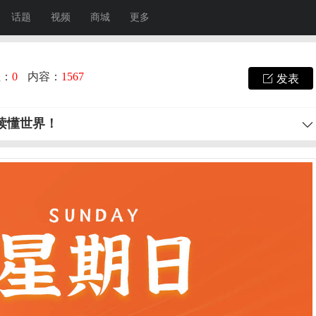
话题
视频
商城
更多
注：
0
内容：
1567
发表
秒读懂世界！