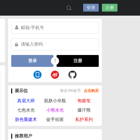
登录
注册
?
登录
注册
展示位
每次200金币
点击购买
真眉大师
肌肤小吊瓶
饱腹笔
七色水光
小熊水光
爆汗熊
肤色重建术
徒手祛斑
私护系列
推荐用户