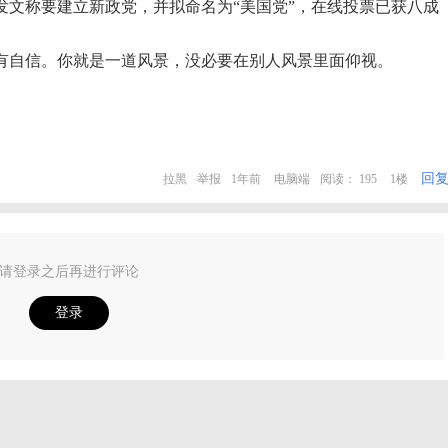
发文称要建立新政党，并拟命名为“美国党”，在线投票已获八成
有自信。你就是一道风景，没必要在别人风景里面仰视。
回
拉黑
举报
1年前
电脑端
阅读： 195
1楼
请登录之后再进行评论
登录