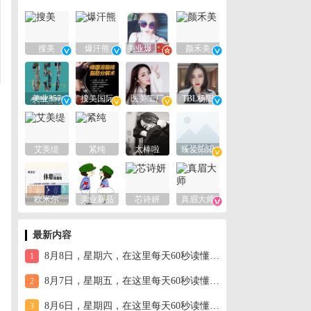
搜美
爆汗熊
美业爆款平台
颜禾美
美业357
搜美国际
医美工厂
TBL杨阳
艾美缇
紧纯
太棒啦
臻爱阳阳
欧米尔
美业新品
芯诗妍
真眉大师
最新内容
8月8日，星期六，在这里每天60秒读懂世界！
1
8月7日，星期五，在这里每天60秒读懂世界！
2
8月6日，星期四，在这里每天60秒读懂世界！
3