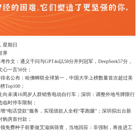
，星期日
世界
作文：通义千问与GPT4o以58分并列冠军，DeepSeek57分，
，文心一言50分；
界大学排名公布：哈佛蝉联全球第一，中国大学上榜数量首次超过美
Top100；
禁止向未满16周岁人群销售电动自行车；深圳：调整外地号牌限行
边临时停车限制；
增“电话贷款”服务，实现借款人全程“零跑腿”；深圳拟出台新
付购房首付款；
民领免费种子前要做艾滋病筛查，当地回应：非强制，将改进工