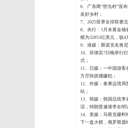
6、广东两“世仇村”宣
友好乡村；
7、2025世界女排联
8、央行：5月末黄金储
模为32853亿美元，较
9、港媒：斯诺克名将
10、菲律宾7日晚举行
式；
11、日媒：一中国游
方尽快抓捕嫌犯；
12、外媒：泰柬边境
站；
13、韩媒：韩国总统
话，特朗普邀请李在明
14、美媒：马斯克爆
下一盘大棋，俄罗斯愿