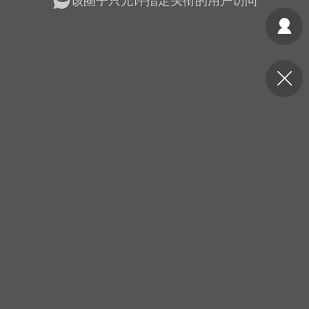
该圈子只允许指定头衔的用户访问
光
美业357
芯诗妍
卡卡美业
每次200金币
点击购买
大师
小熊水光
爆汗熊
溶脂
卡卡动能素
皇斯普拉雅
重建术
DRYY面膜
微晶溶斑术
美业爆款平台
Lv.8
靓号
加盟商
-26 23:18
电脑端
美业资讯
愫简闪充小白罐
草本/双效闪充，养出紧致小白脸！一、项
闪充小白罐 = 闪充大白肌（仪器）× 草本
（产品）×极光嫩肤啫喱（产品）这是一套
护...