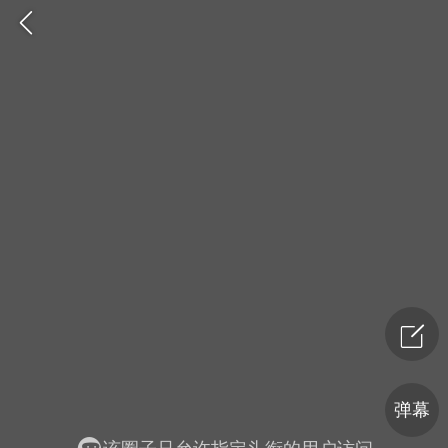
爆汗熊
卡卡动能素
无创溶斑术
弹幕