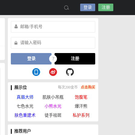
登录
注册
?
登录
注册
展示位
每次200金币
点击购买
真眉大师
肌肤小吊瓶
饱腹笔
七色水光
小熊水光
爆汗熊
肤色重建术
徒手祛斑
私护系列
推荐用户