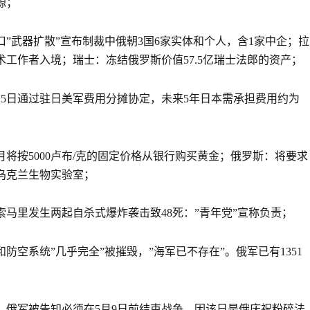
源；
借口”武器扩散”宣布制裁中俄朝3国6家实体和个人，含1家中企；拉
术工作者入境；瑞士：冻结俄罗斯价值57.5亿瑞士法郎的资产；
25日通过驻日美军费用分摊协定，未来5年日本需承担费用约为
月将按5000卢布/克的固定价格从银行购买黄金；俄罗斯：将要求
乌克兰生物实验室；
，索马里发生两起自杀式爆炸袭击致48死：”青年党”宣称负责；
和防空系统”几乎完全”被摧毁，”海军已不存在”。俄军已有1351
称，俄军被告知必须在5月9日前结束战争，因该日是俄庆祝粉碎法