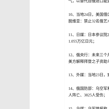
气，以替代自俄进口能
10、当地24日，美国
脱维亚：禁止32名俄艺
11、日媒：日本参议院
1.055万亿日元；
12、俄央行：未来三个
美方解释拜登之子资助
13、外媒：当地23日
14、俄国防部：乌空军
人阵亡、3825人受伤；
15、乌媒：乌军情报