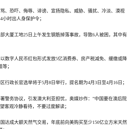
谩骂、恐吓、侮辱、诽谤、宣扬隐私、威胁、骚扰、冷淡、漠视
24小时出人身保护令；
总部大厦工地25日上午发生钢筋掉落事故，导致6人被困，其中有
：以数字人民币红包形式发放5亿消费券、房产税减免、缓缴或降
租等；
区行政长官选举将于5月8日举行，提名期为4月3日至4月16日；
签署警务协议，引发澳大利亚担忧，奥媒炒作：”中国要在澳后院
：望客观冷静看待，不要过度解读；
美国达成大额天然气交易，年底前向美购买至少150亿立方米天然