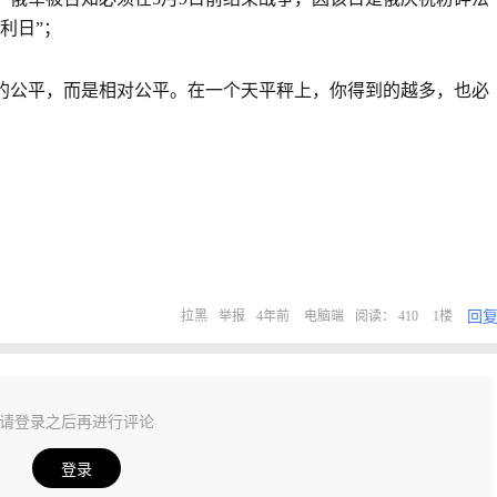
利日”；
的公平，而是相对公平。在一个天平秤上，你得到的越多，也必
回
拉黑
举报
4年前
电脑端
阅读： 410
1楼
请登录之后再进行评论
登录