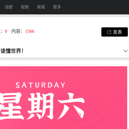
话题
视频
商城
更多
注：
0
内容：
1566
发表
秒读懂世界！