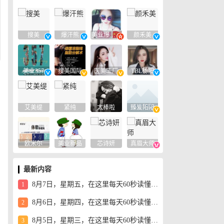
搜美
爆汗熊
美业爆款平台
颜禾美
美业357
搜美国际
医美工厂
TBL杨阳
艾美缇
紧纯
太棒啦
臻爱阳阳
欧米尔
美业新品
芯诗妍
真眉大师
最新内容
8月7日，星期五，在这里每天60秒读懂世界！
1
8月6日，星期四，在这里每天60秒读懂世界！
2
8月5日，星期三，在这里每天60秒读懂世界！
3