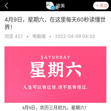
关注
搜美
4月9日，星期六，在这里每天60秒读懂世
界！
浏览 427
•
电脑端
•
2022-04-09 04:33
爆汗熊
卡卡动能素
无创溶斑术
4月9日，农历三月初九，星期六！