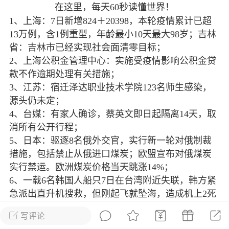
在这里，每天60秒读懂世界！
光
美业357
芯诗妍
卡卡美业
1、上海：7日新增824＋20398，本轮疫情累计已超
13万例，含1例重型，年龄最小10天最大98岁；吉林
每次200金币
点击购买
省：吉林市已经实现社会面清零目标；
大师
小熊水光
爆汗熊
2、上海公积金管理中心：实施受疫情影响公积金贷
款不作逾期处理有关措施；
溶脂
卡卡动能素
皇斯普拉雅
3、江苏：宿迁泽达职业技术学院123名师生感染，
重建术
DRYY面膜
微晶溶斑术
源头仍未定；
4、台媒：有家人确诊，蔡英文即日起隔离14天，取
美业爆款平台
Lv.8
靓号
加盟商
消所有公开行程；
-26 23:18
电脑端
美业资讯
5、日本：驱逐8名俄外交官，实行新一轮对俄制裁
措施，包括禁止从俄进口煤炭；欧盟宣布对俄煤炭
愫简闪充小白罐
实行禁运。欧洲煤炭价格当天跳涨14%；
草本/双效闪充，养出紧致小白脸！一、项
6、一载6名韩国人船只7日在台湾附近失联，韩方紧
闪充小白罐 = 闪充大白肌（仪器）× 草本
急派出直升机搜救，但刚起飞就坠海，造成机上2死
（产品）×极光嫩肤啫喱（产品）这是一套
1失踪；
护...
写评论
7、俄罗斯：决定驱逐45名波兰外交官，限5天离