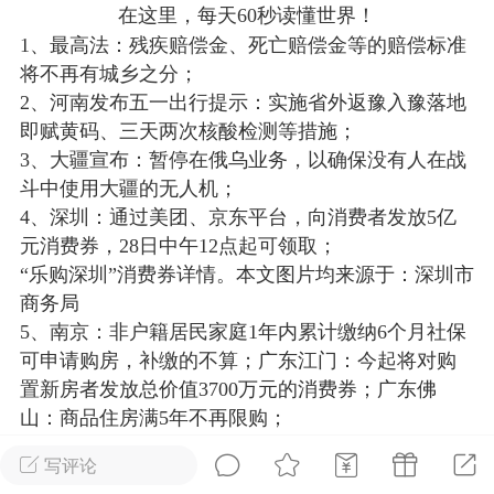
在这里，每天60秒读懂世界！
光
美业357
芯诗妍
卡卡美业
1、最高法：残疾赔偿金、死亡赔偿金等的赔偿标准
将不再有城乡之分；
每次200金币
点击购买
2、河南发布五一出行提示：实施省外返豫入豫落地
大师
小熊水光
爆汗熊
即赋黄码、三天两次核酸检测等措施；
3、大疆宣布：暂停在俄乌业务，以确保没有人在战
溶脂
卡卡动能素
皇斯普拉雅
斗中使用大疆的无人机；
重建术
DRYY面膜
微晶溶斑术
4、深圳：通过美团、京东平台，向消费者发放5亿
元消费券，28日中午12点起可领取；
美业爆款平台
Lv.8
靓号
加盟商
“乐购深圳”消费券详情。本文图片均来源于：深圳市
-26 23:18
电脑端
美业资讯
商务局
5、南京：非户籍居民家庭1年内累计缴纳6个月社保
愫简闪充小白罐
可申请购房，补缴的不算；广东江门：今起将对购
草本/双效闪充，养出紧致小白脸！一、项
置新房者发放总价值3700万元的消费券；广东佛
闪充小白罐 = 闪充大白肌（仪器）× 草本
山：商品住房满5年不再限购；
（产品）×极光嫩肤啫喱（产品）这是一套
6、陕西：对虚拟货币”挖矿”用电实行差别电价，每
护...
写评论
千瓦时加1元；