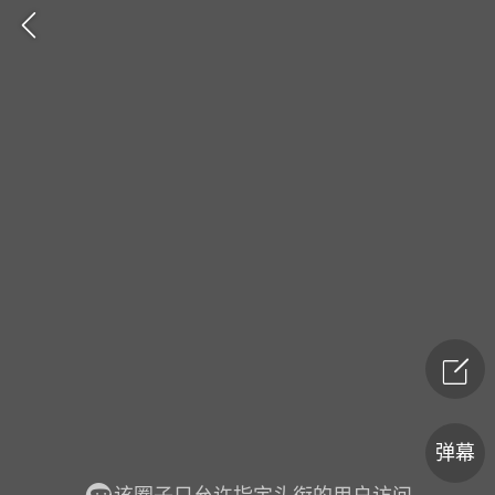
爆汗熊
卡卡动能素
无创溶斑术
弹幕