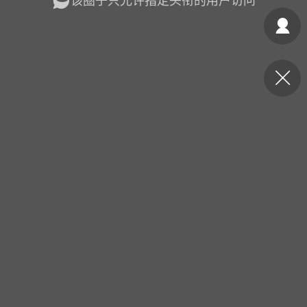
该圈子只允许指定头衔的用户访问
光
美业357
芯诗妍
卡卡美业
每次200金币
点击购买
大师
小熊水光
爆汗熊
溶脂
卡卡动能素
皇斯普拉雅
重建术
DRYY面膜
微晶溶斑术
美业爆款平台
Lv.8
靓号
加盟商
-26 23:18
电脑端
美业资讯
愫简闪充小白罐
草本/双效闪充，养出紧致小白脸！一、项
闪充小白罐 = 闪充大白肌（仪器）× 草本
（产品）×极光嫩肤啫喱（产品）这是一套
护...