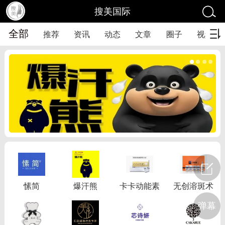
搜美国际
全部
推荐
资讯
动态
文章
圈子
视频
愫简
爆汗熊
卡卡动能素
无创溶斑术
弹幕