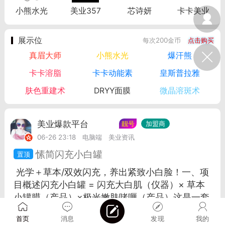
小熊水光
美业357
芯诗妍
卡卡美业
展示位
每次200金币
点击购买
真眉大师
小熊水光
爆汗熊
卡卡溶脂
卡卡动能素
皇斯普拉雅
肤色重建术
DRYY面膜
微晶溶斑术
美业爆款平台
Lv.8
靓号
加盟商
06-26 23:18
电脑端
美业资讯
愫简闪充小白罐
光学＋草本/双效闪充，养出紧致小白脸！一、项
目概述闪充小白罐 = 闪充大白肌（仪器）× 草本
小罐膜（产品）×极光嫩肤啫喱（产品）这是一套
“先光疗修护...
首页
消息
发现
我的