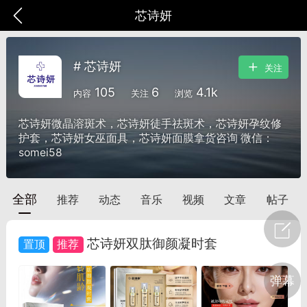
芯诗妍
# 芯诗妍
关注
105
6
4.1k
内容
关注
浏览
芯诗妍微晶溶斑术，芯诗妍徒手祛斑术，芯诗妍孕纹修
护套，芯诗妍女巫面具，芯诗妍面膜拿货咨询 微信：
somei58
全部
推荐
动态
音乐
视频
文章
帖子
芯诗妍双肽御颜凝时套
爆汗熊
卡卡动能素
无创溶斑术
弹幕