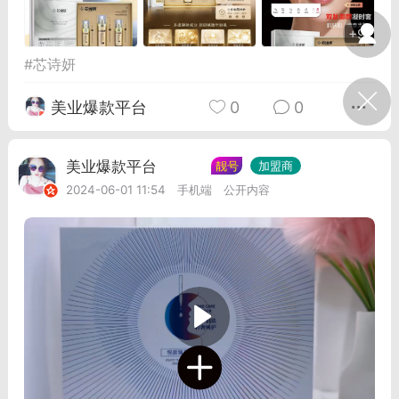
光
美业357
芯诗妍
卡卡美业
+9
#
芯诗妍
每次200金币
点击购买
大师
小熊水光
爆汗熊
美业爆款平台
0
0
溶脂
卡卡动能素
皇斯普拉雅
重建术
DRYY面膜
微晶溶斑术
美业爆款平台
Lv.8
靓号
加盟商
2024-06-01 11:54
手机端
公开内容
美业爆款平台
Lv.8
靓号
加盟商
-26 23:18
电脑端
美业资讯
愫简闪充小白罐
草本/双效闪充，养出紧致小白脸！一、项
闪充小白罐 = 闪充大白肌（仪器）× 草本
（产品）×极光嫩肤啫喱（产品）这是一套
护...