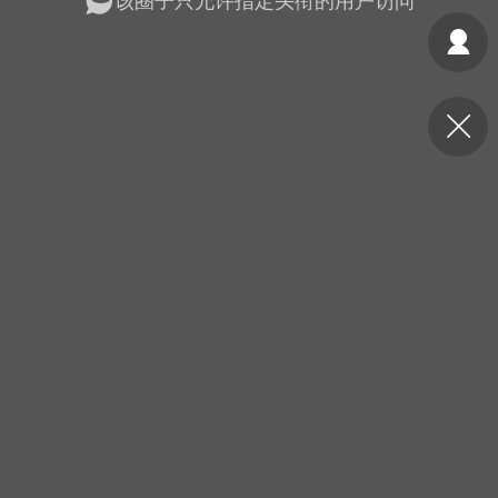
该圈子只允许指定头衔的用户访问
光
美业357
芯诗妍
卡卡美业
每次200金币
点击购买
大师
小熊水光
爆汗熊
溶脂
卡卡动能素
皇斯普拉雅
重建术
DRYY面膜
微晶溶斑术
美业爆款平台
Lv.8
靓号
加盟商
-26 23:18
电脑端
美业资讯
愫简闪充小白罐
草本/双效闪充，养出紧致小白脸！一、项
闪充小白罐 = 闪充大白肌（仪器）× 草本
（产品）×极光嫩肤啫喱（产品）这是一套
护...