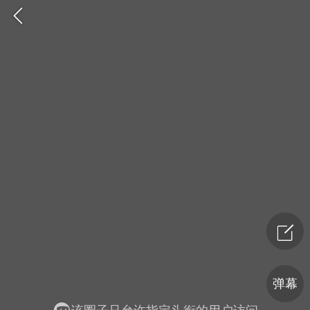
爆汗熊
卡卡动能素
无创溶斑术
弹幕