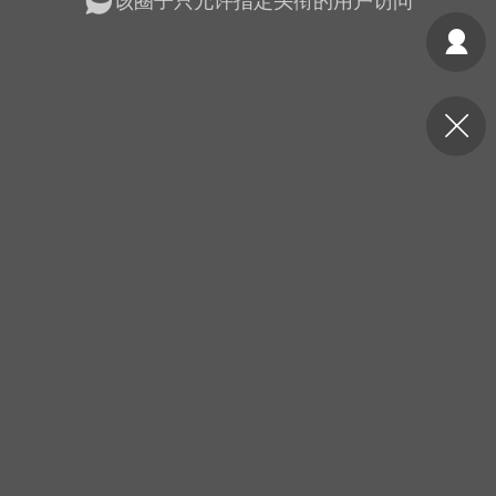
该圈子只允许指定头衔的用户访问
光
美业357
芯诗妍
卡卡美业
每次200金币
点击购买
大师
小熊水光
爆汗熊
溶脂
卡卡动能素
皇斯普拉雅
重建术
DRYY面膜
微晶溶斑术
美业爆款平台
Lv.8
靓号
加盟商
-26 23:18
电脑端
美业资讯
愫简闪充小白罐
草本/双效闪充，养出紧致小白脸！一、项
闪充小白罐 = 闪充大白肌（仪器）× 草本
（产品）×极光嫩肤啫喱（产品）这是一套
护...