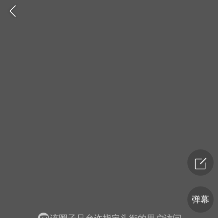
爆汗熊
卡卡动能素
无创溶斑术
弹幕