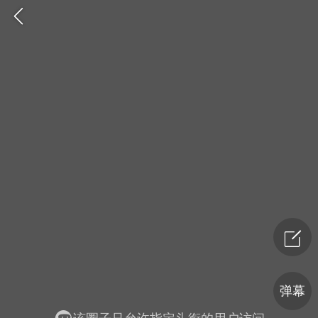
爆汗熊
卡卡动能素
无创溶斑术
弹幕