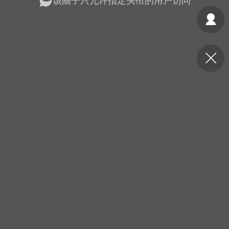
该圈子只允许指定头衔的用户访问
光
美业357
芯诗妍
卡卡美业
每次200金币
点击购买
大师
小熊水光
爆汗熊
溶脂
卡卡动能素
皇斯普拉雅
重建术
DRYY面膜
微晶溶斑术
美业爆款平台
Lv.8
靓号
加盟商
-26 23:18
电脑端
美业资讯
愫简闪充小白罐
草本/双效闪充，养出紧致小白脸！一、项
闪充小白罐 = 闪充大白肌（仪器）× 草本
（产品）×极光嫩肤啫喱（产品）这是一套
护...