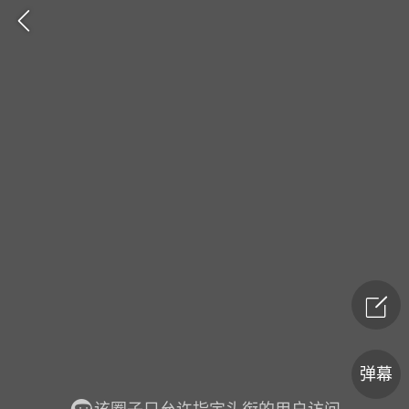
爆汗熊
卡卡动能素
无创溶斑术
弹幕