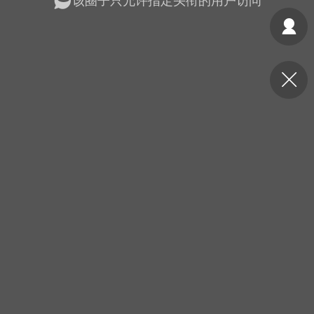
该圈子只允许指定头衔的用户访问
光
美业357
芯诗妍
卡卡美业
每次200金币
点击购买
大师
小熊水光
爆汗熊
溶脂
卡卡动能素
皇斯普拉雅
重建术
DRYY面膜
微晶溶斑术
美业爆款平台
Lv.8
靓号
加盟商
-26 23:18
电脑端
美业资讯
愫简闪充小白罐
草本/双效闪充，养出紧致小白脸！一、项
闪充小白罐 = 闪充大白肌（仪器）× 草本
（产品）×极光嫩肤啫喱（产品）这是一套
护...