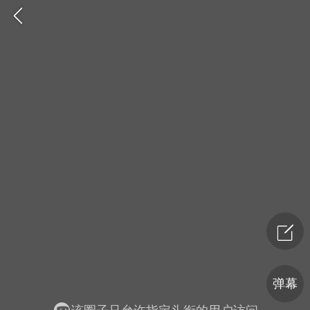
爆汗熊
卡卡动能素
无创溶斑术
弹幕