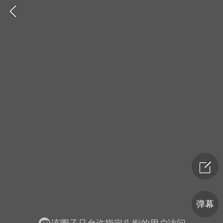
爆汗熊
卡卡动能素
无创溶斑术
弹幕