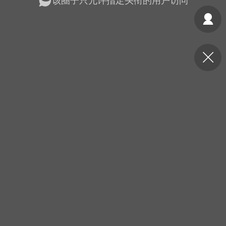
该圈子只允许指定头衔的用户访问
光
美业357
芯诗妍
卡卡美业
每次200金币
点击购买
大师
小熊水光
爆汗熊
溶脂
卡卡动能素
皇斯普拉雅
重建术
DRYY面膜
微晶溶斑术
美业爆款平台
Lv.8
靓号
加盟商
-26 23:18
电脑端
美业资讯
愫简闪充小白罐
草本/双效闪充，养出紧致小白脸！一、项
闪充小白罐 = 闪充大白肌（仪器）× 草本
（产品）×极光嫩肤啫喱（产品）这是一套
护...