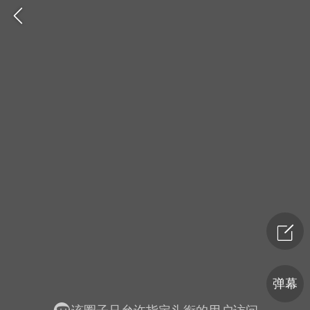
爆汗熊
卡卡动能素
无创溶斑术
弹幕