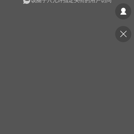
该圈子只允许指定头衔的用户访问
光
美业357
芯诗妍
卡卡美业
每次200金币
点击购买
大师
小熊水光
爆汗熊
溶脂
卡卡动能素
皇斯普拉雅
重建术
DRYY面膜
微晶溶斑术
美业爆款平台
Lv.8
靓号
加盟商
-26 23:18
电脑端
美业资讯
愫简闪充小白罐
草本/双效闪充，养出紧致小白脸！一、项
闪充小白罐 = 闪充大白肌（仪器）× 草本
（产品）×极光嫩肤啫喱（产品）这是一套
护...