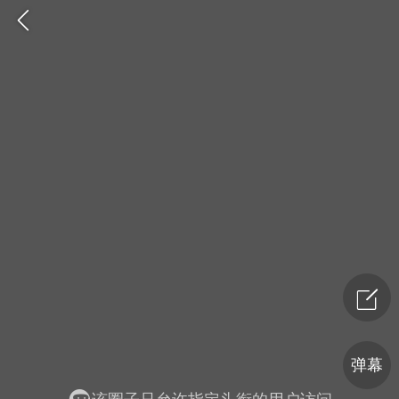
爆汗熊
卡卡动能素
无创溶斑术
弹幕