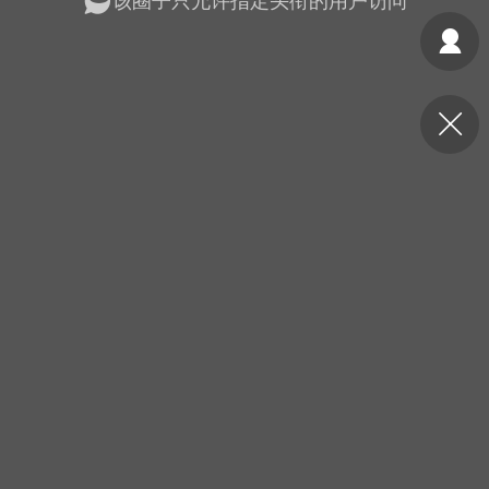
该圈子只允许指定头衔的用户访问
光
美业357
芯诗妍
卡卡美业
每次200金币
点击购买
大师
小熊水光
爆汗熊
溶脂
卡卡动能素
皇斯普拉雅
重建术
DRYY面膜
微晶溶斑术
美业爆款平台
Lv.8
靓号
加盟商
-26 23:18
电脑端
美业资讯
愫简闪充小白罐
草本/双效闪充，养出紧致小白脸！一、项
闪充小白罐 = 闪充大白肌（仪器）× 草本
（产品）×极光嫩肤啫喱（产品）这是一套
护...