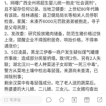
1、网曝广西全州将超生婴儿统一抱走”社会调剂”，
光
美业357
芯诗妍
卡卡美业
且不留存任何记录。当地卫健委：上世纪80年代确
有该政。桂林通报：县卫健局局长等相关人员停职
每次200金币
点击购买
检查。家属：未凑齐6000元罚款弟弟被抱走，寻子
大师
小熊水光
爆汗熊
是父母夙愿；
2、发改委：研究投放猪肉储备，防范生猪价格过快
溶脂
卡卡动能素
皇斯普拉雅
上涨，提醒企业不得囤积居奇、哄抬价格，不得串
重建术
DRYY面膜
微晶溶斑术
通涨价；
3、5日凌晨，黑龙江伊春一商户发生疑似煤气罐爆
炸事故：造成部分房屋坍塌，致1死2伤、另有2人失
美业爆款平台
Lv.8
靓号
加盟商
联；湖北汉川一老人种菜送子女却致”一死三中毒”，
-26 23:18
电脑端
美业资讯
警方从菜地土壤中检出毒鼠强，来源尚未查清，已
愫简闪充小白罐
排除刑事；
草本/双效闪充，养出紧致小白脸！一、项
剩余汉菜中有毒鼠强成分。吃了老人送的蔬菜后，
闪充小白罐 = 闪充大白肌（仪器）× 草本
熊婆婆的大儿媳、二儿媳、三女儿、三女婿均查出
（产品）×极光嫩肤啫喱（产品）这是一套
毒鼠强中毒。
护...
写评论
4、云南一中学以学生是否购买5800元平板定分