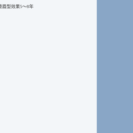
整眉型效果5～8年