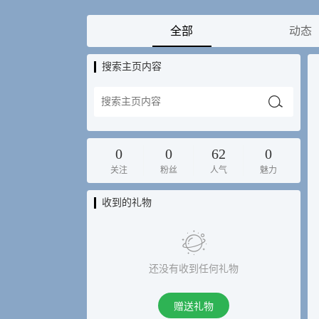
全部
动态
搜索主页内容
0
0
62
0
关注
粉丝
人气
魅力
收到的礼物
还没有收到任何礼物
赠送礼物