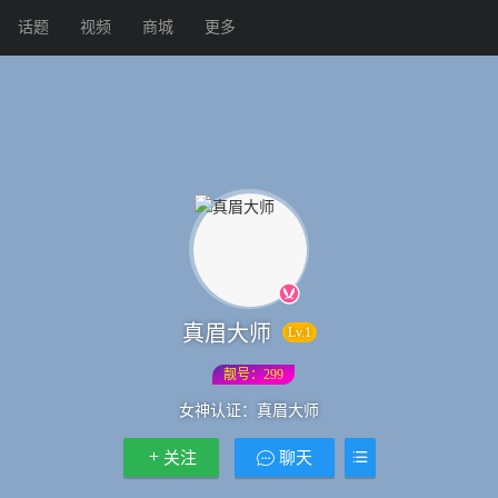
话题
视频
商城
更多
真眉大师
Lv.1
靓号：299
女神认证：
真眉大师
关注
聊天