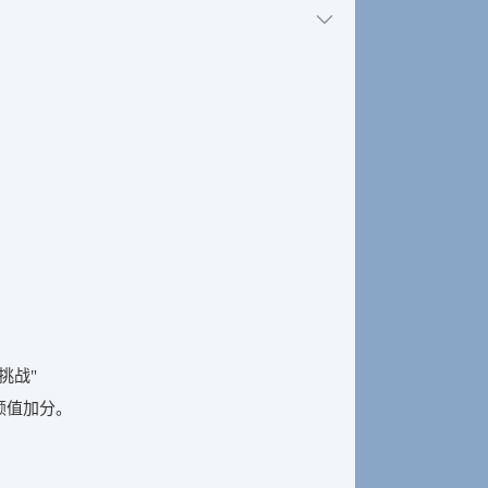
挑战"
颜值加分。