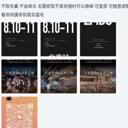
不取毛囊 不会疯长 无需修型不喜欢随时可以擦掉 可复原 可随意调
看🉐到摸🉐到真实眉毛