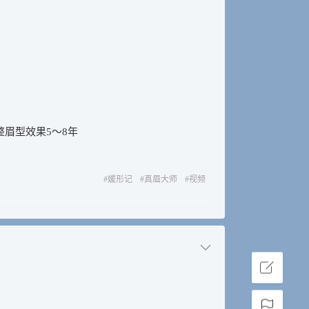
整眉型效果5～8年
#
媛形记
#
真眉大师
#
视频