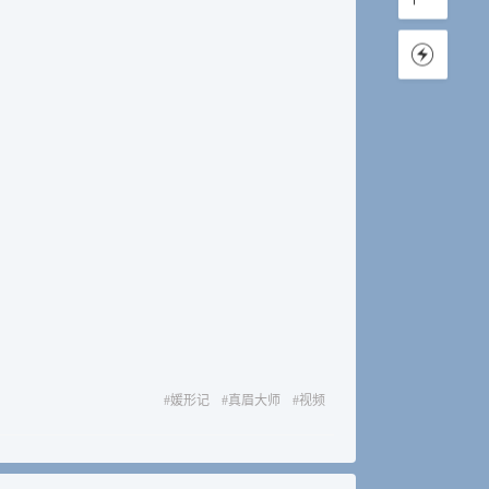
#
媛形记
#
真眉大师
#
视频