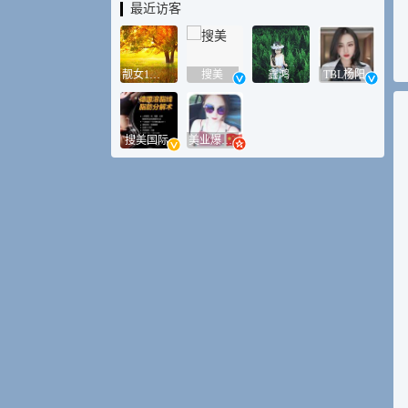
最近访客
靓女1号店
搜美
鑫鸿
TBL杨阳
搜美国际
美业爆款平台