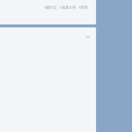
#
媛形记
#
真眉大师
#
视频