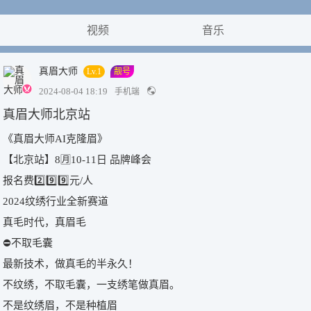
视频
音乐
真眉大师
Lv.1
靓号
2024-08-04 18:19
手机端
真眉大师北京站
《真眉大师AI克隆眉》
【北京站】8🈷️10-11日 品牌峰会
报名费2️⃣9️⃣9️⃣元/人
2024纹绣行业全新赛道
真毛时代，真眉毛
⛔不取毛囊
最新技术，做真毛的半永久！
不纹绣，不取毛囊，一支绣笔做真眉。
不是纹绣眉，不是种植眉