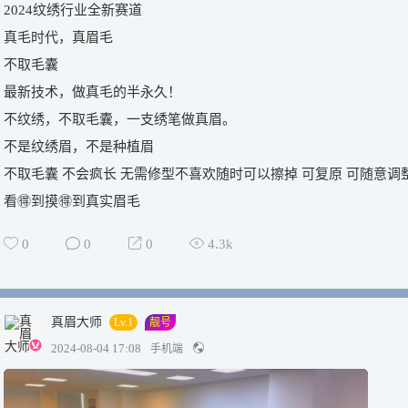
2024纹绣行业全新赛道
真毛时代，真眉毛
不取毛囊
最新技术，做真毛的半永久！
不纹绣，不取毛囊，一支绣笔做真眉。
不是纹绣眉，不是种植眉
不取毛囊 不会疯长 无需修型不喜欢随时可以擦掉 可复原 可随意调
看🉐到摸🉐到真实眉毛
0
0
0
4.3k
真眉大师
Lv.1
靓号
2024-08-04 17:08
手机端