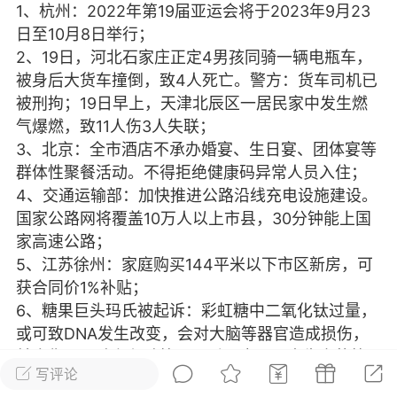
1、杭州：2022年第19届亚运会将于2023年9月23
光
美业357
芯诗妍
卡卡美业
日至10月8日举行；
2、19日，河北石家庄正定4男孩同骑一辆电瓶车，
每次200金币
点击购买
被身后大货车撞倒，致4人死亡。警方：货车司机已
大师
小熊水光
爆汗熊
被刑拘；19日早上，天津北辰区一居民家中发生燃
气爆燃，致11人伤3人失联；
溶脂
卡卡动能素
皇斯普拉雅
3、北京：全市酒店不承办婚宴、生日宴、团体宴等
重建术
DRYY面膜
微晶溶斑术
群体性聚餐活动。不得拒绝健康码异常人员入住；
4、交通运输部：加快推进公路沿线充电设施建设。
国家公路网将覆盖10万人以上市县，30分钟能上国
美业爆款平台
Lv.8
靓号
加盟商
家高速公路；
-26 23:18
电脑端
美业资讯
5、江苏徐州：家庭购买144平米以下市区新房，可
愫简闪充小白罐
获合同价1%补贴；
草本/双效闪充，养出紧致小白脸！一、项
6、糖果巨头玛氏被起诉：彩虹糖中二氧化钛过量，
闪充小白罐 = 闪充大白肌（仪器）× 草本
或可致DNA发生改变，会对大脑等器官造成损伤，
（产品）×极光嫩肤啫喱（产品）这是一套
并会伤及肝脏和肾脏等。玛氏回应：国内生产的符
护...
写评论
合要求；