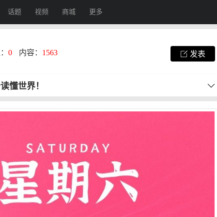
话题
视频
商城
更多
注：
0
内容：
1563
发表
秒读懂世界！