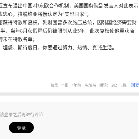
维亚宣布退出中国-中东欧合作机制，美国国务院副发言人对此表示
表忠心；拉脱维亚将俄认定为”支恐国家”；
在镕获得特赦和复权，韩财团曾多次施压总统，因韩国经济需要财
年半，当年8月获假释后仍被限制从业5年，此次复权使他重获商
博未在特赦名单；
、埋怨、期待度日。你要通过努力、热情、真诚生活。
回
拉黑
举报
4年前
电脑端
阅读： 282
1楼
请登录之后再进行评论
登录