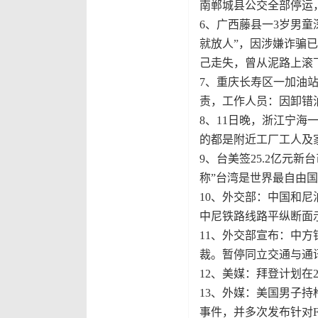
南郸城县公交全部停运
6、广西藤县一3岁男童
就放人”，因涉嫌诈骗
己走失，曾从泥路上滚
7、重庆长寿区一加油
责，工作人员：因卸错
8、11日晚，浙江宁
的都是附近工厂工人及
9、台美签25.2亿元
称”台湾是世界最自由
10、外交部：中国和
中尼铁路线路平纵断面
11、外交部宣布：中
裁。暂停同立交通与通
12、美媒：拜登计划在
13、外媒：美国男子持
事件，并多次发布针对F