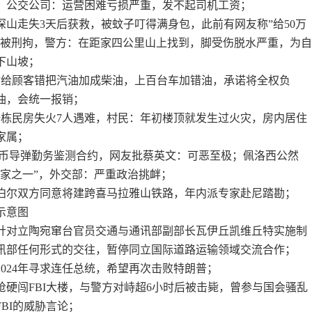
，公交公司：运营困难亏损严重，发不起司机工资；
深山走失3天后获救，被蚊子叮得满身包，此前有网友称”给50万
已被刑拘，警方：在距家四公里山上找到，脚受伤脱水严重，为
下山坡；
站给顾客错把汽油加成柴油，上百台车加错油，承诺将全权负
油，会统一报销；
海一栋民房失火7人遇难，村民：年初楼顶就发生过火灾，房内居住
家属；
新台币导弹勤务鉴测合约，网友批蔡英文：可恶至极；佩洛西公然
国家之一”，外交部：严重政治挑衅；
尼泊尔双方同意将建跨喜马拉雅山铁路，年内派专家赴尼踏勘；
示意图
方针对立陶宛窜台官员交通与通讯部副部长瓦伊丘凯维丘特实施制
讯部任何形式的交往，暂停同立国际道路运输领域交流合作；
2024年寻求连任总统，希望再次击败特朗普；
枪硬闯FBI大楼，与警方对峙超6小时后被击毙，曾参与国会骚乱
BI的威胁言论；