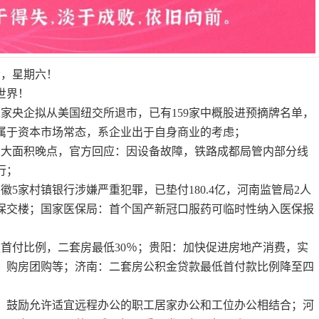
六，星期六！
世界！
五家央企拟从美国纽交所退市，已有159家中概股进预摘牌名单，
属于资本市场常态，系企业出于自身商业的考虑；
发生大面积晚点，官方回应：因设备故障，铁路成都局管内部分线
行；
徽5家村镇银行涉嫌严重犯罪，已垫付180.4亿，河南监管局2人
保交楼；国家医保局：首个国产新冠口服药可临时性纳入医保报
款首付比例，二套房最低30％；贵阳：加快促进房地产消费，实
、购房团购等；济南：二套房公积金贷款最低首付款比例降至四
内，鼓励允许适宜远程办公的职工居家办公和工位办公相结合；河