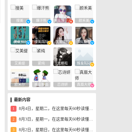
搜美
爆汗熊
美业爆款平台
颜禾美
美业357
搜美国际
医美工厂
TBL杨阳
艾美缇
紧纯
太棒啦
臻爱阳阳
欧米尔
美业新品
芯诗妍
真眉大师
最新内容
8月4日，星期二，在这里每天60秒读懂世界！
1
8月3日，星期一，在这里每天60秒读懂世界！
2
8月2日，星期日，在这里每天60秒读懂世界！
3