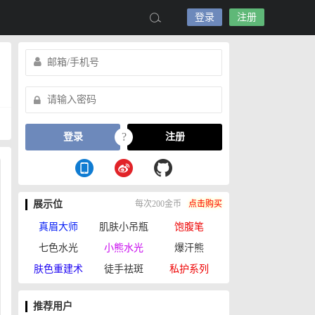
登录
注册
?
登录
注册
展示位
每次200金币
点击购买
真眉大师
肌肤小吊瓶
饱腹笔
七色水光
小熊水光
爆汗熊
肤色重建术
徒手祛斑
私护系列
推荐用户